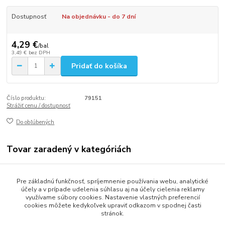
Dostupnosť
Na objednávku - do 7 dní
4,29 €
/
bal
3,49 €
bez DPH
Pridať do košíka
Číslo produktu:
79151
Strážiť cenu / dostupnosť
Do obľúbených
Tovar zaradený v kategóriách
Gastro balenie
Pre základnú funkčnosť, spríjemnenie používania webu, analytické
Misky a vaničky
účely a v prípade udelenia súhlasu aj na účely cielenia reklamy
využívame súbory cookies. Nastavenie vlastných preferencií
cookies môžete kedykoľvek upraviť odkazom v spodnej časti
stránok.