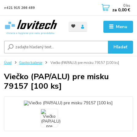
0
ks
+421 915 266 489
za
0,00 €
Menu
Hľadať
Úvod
Gastro balenie
Viečko (PAP/ALU) pre misku 79157 [100 ks]
Viečko (PAP/ALU) pre misku
79157 [100 ks]