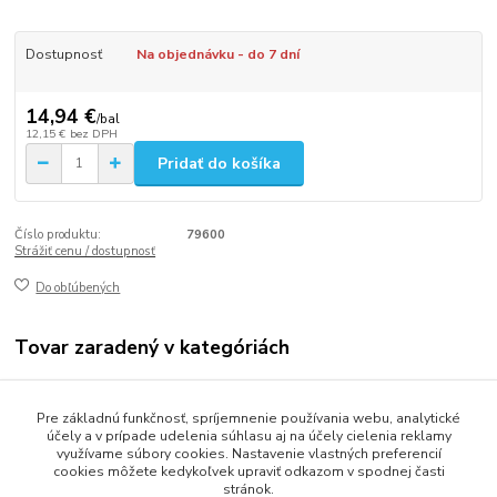
Dostupnosť
Na objednávku - do 7 dní
14,94 €
/
bal
12,15 €
bez DPH
Pridať do košíka
Číslo produktu:
79600
Strážiť cenu / dostupnosť
Do obľúbených
Tovar zaradený v kategóriách
Gastro balenie
Pre základnú funkčnosť, spríjemnenie používania webu, analytické
Misky a vaničky
účely a v prípade udelenia súhlasu aj na účely cielenia reklamy
využívame súbory cookies. Nastavenie vlastných preferencií
cookies môžete kedykoľvek upraviť odkazom v spodnej časti
stránok.