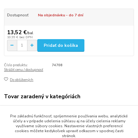
Dostupnosť
Na objednávku - do 7 dní
13,52 €
/
bal
10,99 €
bez DPH
Pridať do košíka
Číslo produktu:
74708
Strážiť cenu / dostupnosť
Do obľúbených
Tovar zaradený v kategóriách
Gastro balenie
Pre základnú funkčnosť, spríjemnenie používania webu, analytické
Misky a vaničky
účely a v prípade udelenia súhlasu aj na účely cielenia reklamy
využívame súbory cookies. Nastavenie vlastných preferencií
cookies môžete kedykoľvek upraviť odkazom v spodnej časti
stránok.