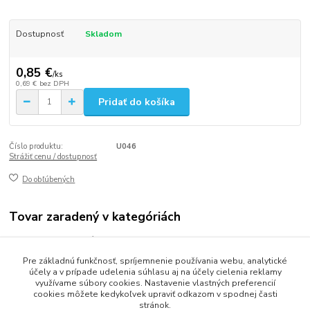
Dostupnosť
Skladom
0,85 €
/
ks
0,69 €
bez DPH
Pridať do košíka
Číslo produktu:
U046
Strážiť cenu / dostupnosť
Do obľúbených
Tovar zaradený v kategóriách
Upratovacie príslušenstvo
Pre základnú funkčnosť, spríjemnenie používania webu, analytické
Utierky a handry
účely a v prípade udelenia súhlasu aj na účely cielenia reklamy
využívame súbory cookies. Nastavenie vlastných preferencií
cookies môžete kedykoľvek upraviť odkazom v spodnej časti
stránok.