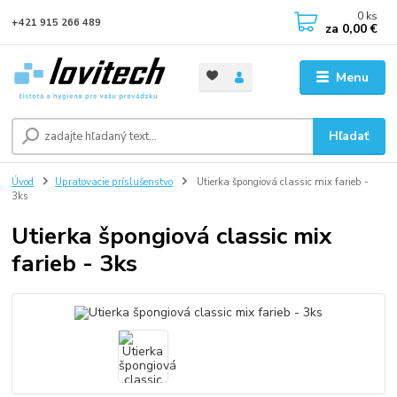
0
ks
+421 915 266 489
za
0,00 €
Menu
Hľadať
Úvod
Upratovacie príslušenstvo
Utierka špongiová classic mix farieb -
3ks
Utierka špongiová classic mix
farieb - 3ks