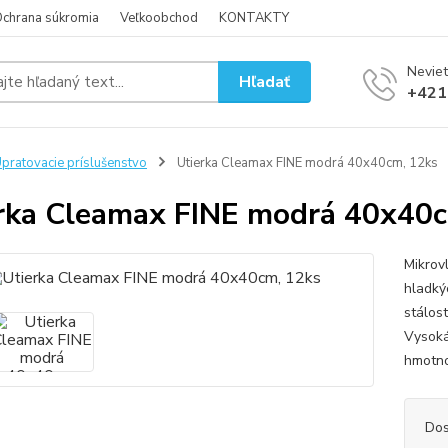
chrana súkromia
Veľkoobchod
KONTAKTY
Neviet
Hľadať
+421
pratovacie príslušenstvo
Utierka Cleamax FINE modrá 40x40cm, 12ks
rka Cleamax FINE modrá 40x40c
Mikrov
hladký
stálos
Vysoká
hmotno
Dos