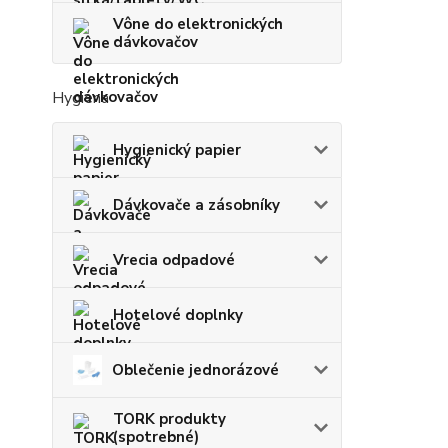
Vône do elektronických
dávkovačov
Hygiena
Hygienický papier
Dávkovače a zásobníky
Vrecia odpadové
Hotelové doplnky
Oblečenie jednorázové
TORK produkty
(spotrebné)