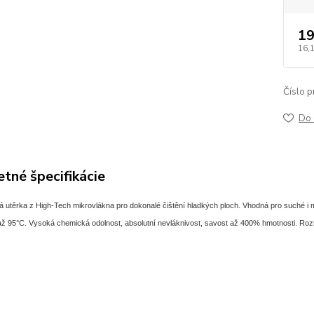
19
16,
Číslo p
Do 
tné špecifikácie
á utěrka z High-Tech mikrovlákna pro dokonalé čištění hladkých ploch.
Vhodná pro suché i m
 až 95°C. Vysoká chemická odolnost, absolutní nevláknivost, savost až 400% hmotnosti. Ro