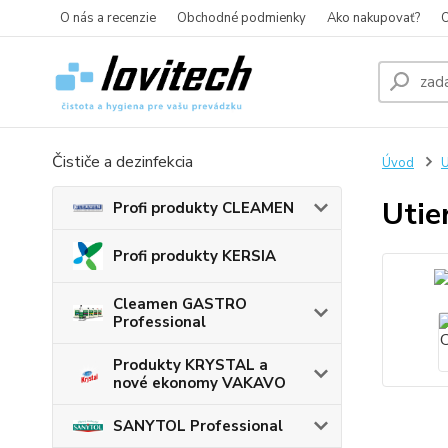
O nás a recenzie
Obchodné podmienky
Ako nakupovať?
O
Čističe a dezinfekcia
Úvod
U
Utie
Profi produkty CLEAMEN
Profi produkty KERSIA
Cleamen GASTRO
Professional
Produkty KRYSTAL a
nové ekonomy VAKAVO
SANYTOL Professional