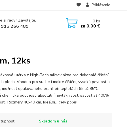
Prihlásenie
e si rady? Zavolajte.
0
ks
za
0,00 €
 915 266 489
m, 12ks
láknová utěrka z High-Tech mikrovlákna pro dokonalé čištění
ch ploch. Vhodná pro suché i mokré čištění, vysoká pevnost a
t, možnost opakovaného praní, při teplotách 65 až 95°C.
 chemická odolnost, absolutní nevláknivost, savost až 400%
sti. Rozměry 40x40 cm. Ideální...
celý popis
tupnosť
Skladom u nás