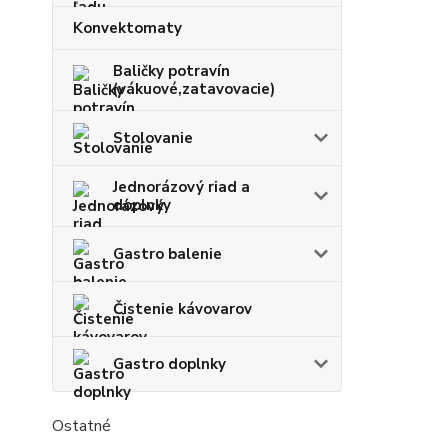
Konvektomaty
Baličky potravín
(vákuové,zatavovacie)
Stolovanie
Jednorázový riad a
doplnky
Gastro balenie
Čistenie kávovarov
Gastro doplnky
Ostatné