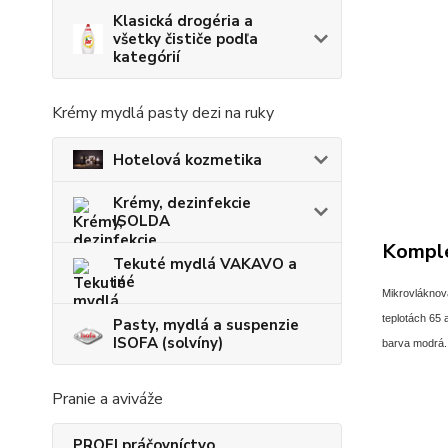
Klasická drogéria a
všetky čističe podľa
kategórií
Krémy mydlá pasty dezi na ruky
Hotelová kozmetika
Krémy, dezinfekcie
ISOLDA
Komple
Tekuté mydlá VAKAVO a
iné
Mikrovláknov
teplotách 65
Pasty, mydlá a suspenzie
ISOFA (solvíny)
barva modrá.
Pranie a aviváže
PROFI práčovníctvo