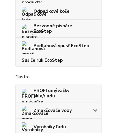
Odpadkové koše
Bezvodné pisoáre
EcoStep
Podlahová vpusť EcoStep
Sušiče rúk EcoStep
Gastro
PROFI umývačky
skla/riadu
Zmäkčovače vody
Výrobníky ľadu