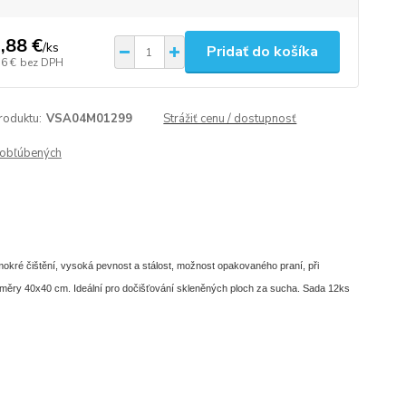
,88 €
/
ks
Pridať do košíka
16 €
bez DPH
roduktu:
VSA04M01299
Strážiť cenu / dostupnosť
obľúbených
okré čištění, vysoká pevnost a stálost, možnost opakovaného praní, při
změry 40x40 cm. Ideální pro dočišťování skleněných ploch za sucha. Sada 12ks