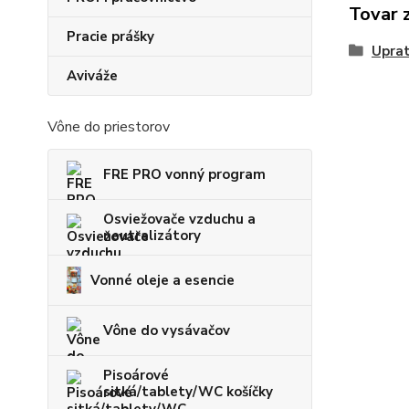
Tovar 
Pracie prášky
Uprat
Aviváže
Vône do priestorov
FRE PRO vonný program
Osviežovače vzduchu a
neutralizátory
Vonné oleje a esencie
Vône do vysávačov
Pisoárové
sitká/tablety/WC košíčky