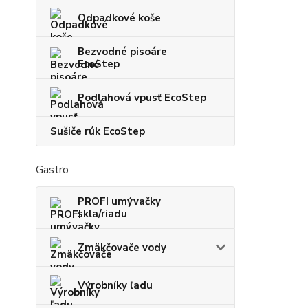
Odpadkové koše
Bezvodné pisoáre
EcoStep
Podlahová vpusť EcoStep
Sušiče rúk EcoStep
Gastro
PROFI umývačky
skla/riadu
Zmäkčovače vody
Výrobníky ľadu