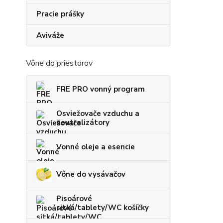
Pracie prášky
Aviváže
Vône do priestorov
FRE PRO vonný program
Osviežovače vzduchu a
neutralizátory
Vonné oleje a esencie
Vône do vysávačov
Pisoárové
sitká/tablety/WC košíčky