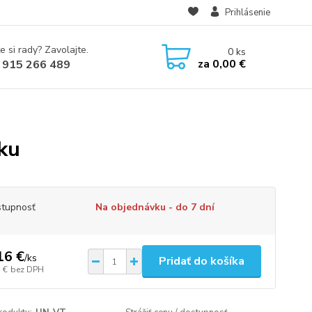
Prihlásenie
e si rady? Zavolajte.
0
ks
za
0,00 €
 915 266 489
ku
tupnosť
Na objednávku - do 7 dní
16 €
/
ks
Pridať do košíka
 €
bez DPH