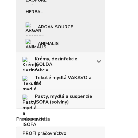
HERBAL
ARGAN SOURCE
ANIMALIS
Krémy, dezinfekcie
ISOLDA
Tekuté mydlá VAKAVO a
iné
Pasty, mydlá a suspenzie
ISOFA (solvíny)
Pranie a aviváže
PROFI práčovníctvo