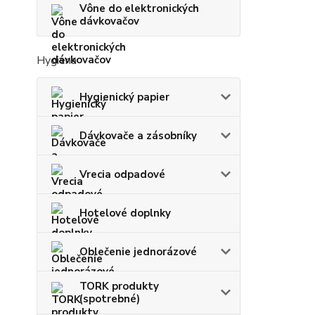
Vône do elektronických
dávkovačov
Hygiena
Hygienický papier
Dávkovače a zásobníky
Vrecia odpadové
Hotelové doplnky
Oblečenie jednorázové
TORK produkty
(spotrebné)