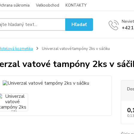
chrana súkromia
Veľkoobchod
KONTAKTY
Neviet
Hľadať
+421
otelová kozmetika
Univerzal vatové tampóny 2ks v sáčiku
erzal vatové tampóny 2ks v sáči
Dos
0,
0,13