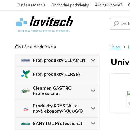
O nás a recenzie
Obchodné podmienky
Ako nakupovať?
O
Čističe a dezinfekcia
Úvod
H
Univ
Profi produkty CLEAMEN
Profi produkty KERSIA
Cleamen GASTRO
Professional
Produkty KRYSTAL a
nové ekonomy VAKAVO
SANYTOL Professional