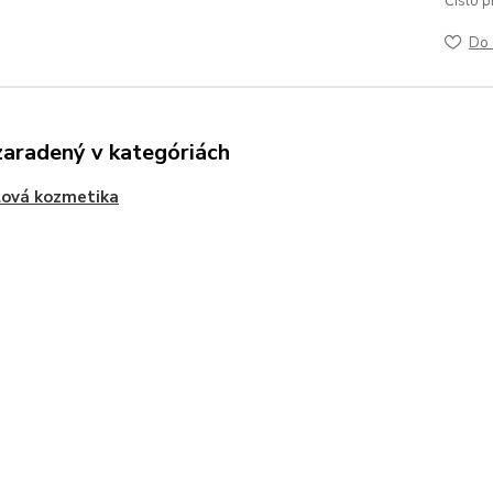
Číslo p
Do 
zaradený v kategóriách
lová kozmetika