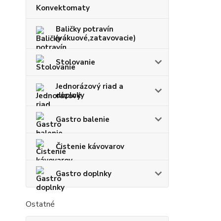
Konvektomaty
Baličky potravín
(vákuové,zatavovacie)
Stolovanie
Jednorázový riad a
doplnky
Gastro balenie
Čistenie kávovarov
Gastro doplnky
Ostatné