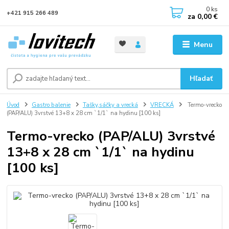
0
ks
+421 915 266 489
za
0,00 €
Menu
Hľadať
Úvod
Gastro balenie
Tašky,sáčky a vrecká
VRECKÁ
Termo-vrecko
(PAP/ALU) 3vrstvé 13+8 x 28 cm `1/1` na hydinu [100 ks]
Termo-vrecko (PAP/ALU) 3vrstvé
13+8 x 28 cm `1/1` na hydinu
[100 ks]