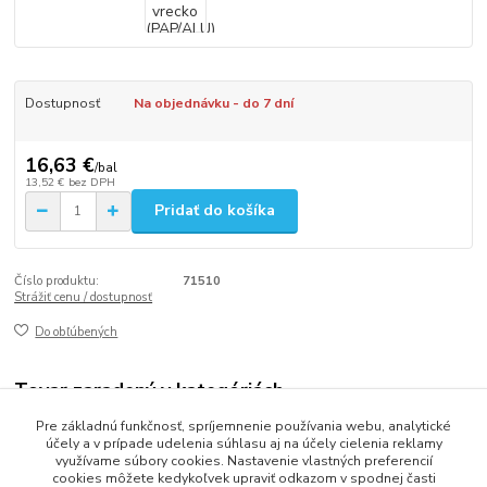
Dostupnosť
Na objednávku - do 7 dní
16,63 €
/
bal
13,52 €
bez DPH
Pridať do košíka
Číslo produktu:
71510
Strážiť cenu / dostupnosť
Do obľúbených
Tovar zaradený v kategóriách
Pre základnú funkčnosť, spríjemnenie používania webu, analytické
VRECKÁ
účely a v prípade udelenia súhlasu aj na účely cielenia reklamy
využívame súbory cookies. Nastavenie vlastných preferencií
cookies môžete kedykoľvek upraviť odkazom v spodnej časti