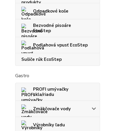
Odpadkové koše
Bezvodné pisoáre
EcoStep
Podlahová vpusť EcoStep
Sušiče rúk EcoStep
Gastro
PROFI umývačky
skla/riadu
Zmäkčovače vody
Výrobníky ľadu