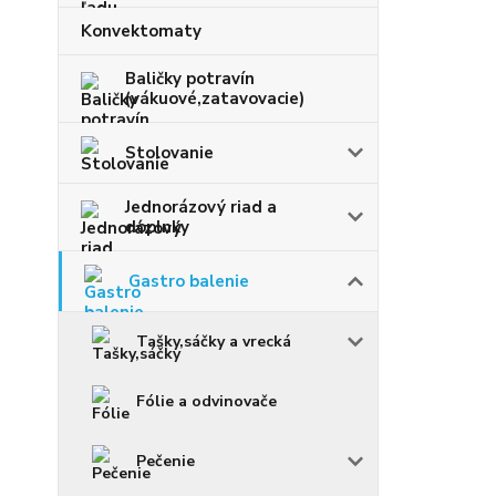
Konvektomaty
Baličky potravín
(vákuové,zatavovacie)
Stolovanie
Jednorázový riad a
doplnky
Gastro balenie
Tašky,sáčky a vrecká
Fólie a odvinovače
Pečenie