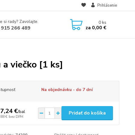
Prihlásenie
e si rady? Zavolajte.
0
ks
za
0,00 €
 915 266 489
a viečko [1 ks]
tupnosť
Na objednávku - do 7 dní
7,24 €
/
bal
Pridať do košíka
,88 €
bez DPH