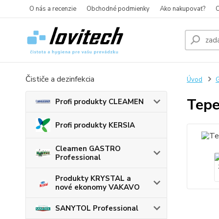
O nás a recenzie
Obchodné podmienky
Ako nakupovať?
O
Čističe a dezinfekcia
Úvod
G
Tepe
Profi produkty CLEAMEN
Profi produkty KERSIA
Cleamen GASTRO
Professional
Produkty KRYSTAL a
nové ekonomy VAKAVO
SANYTOL Professional