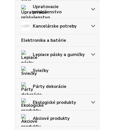
Upratovacie
príslušenstvo
Kancelárske potreby
Elektronika a batérie
Lepiace pásky a gumičky
Sviečky
Párty dekorácie
Ekologické produkty
Akciové produkty