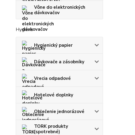
Vône do elektronických
dávkovačov
Hygiena
Hygienický papier
Dávkovače a zásobníky
Vrecia odpadové
Hotelové doplnky
Oblečenie jednorázové
TORK produkty
(spotrebné)