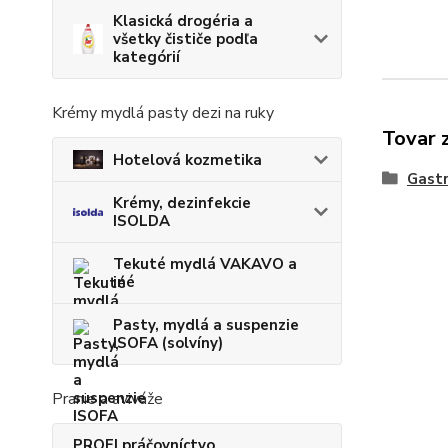
Klasická drogéria a
všetky čističe podľa
kategórií
Krémy mydlá pasty dezi na ruky
Tovar 
Hotelová kozmetika
Gastr
Krémy, dezinfekcie
ISOLDA
Tekuté mydlá VAKAVO a
iné
Pasty, mydlá a suspenzie
ISOFA (solvíny)
Pranie a aviváže
PROFI práčovníctvo