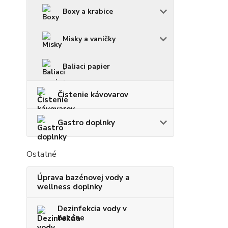
Boxy a krabice
Misky a vaničky
Baliaci papier
Čistenie kávovarov
Gastro doplnky
Ostatné
Úprava bazénovej vody a
wellness doplnky
Dezinfekcia vody v
bazéne