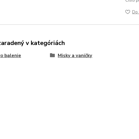
Číslo p
Do 
zaradený v kategóriách
o balenie
Misky a vaničky