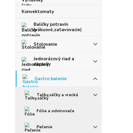
Konvektomaty
Baličky potravín
(vákuové,zatavovacie)
Stolovanie
Jednorázový riad a
doplnky
Gastro balenie
Tašky,sáčky a vrecká
Fólie a odvinovače
Pečenie