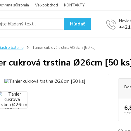
chrana súkromia
Veľkoobchod
KONTAKTY
Neviet
Hľadať
+421
astro balenie
Tanier cukrová trstina Ø26cm [50 ks]
er cukrová trstina Ø26cm [50 ks
Dos
6,
5,56