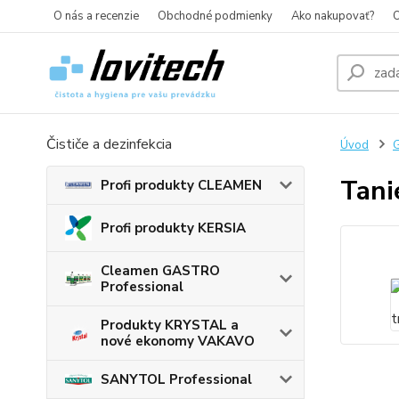
O nás a recenzie
Obchodné podmienky
Ako nakupovať?
O
Čističe a dezinfekcia
Úvod
G
Tani
Profi produkty CLEAMEN
Profi produkty KERSIA
Cleamen GASTRO
Professional
Produkty KRYSTAL a
nové ekonomy VAKAVO
SANYTOL Professional