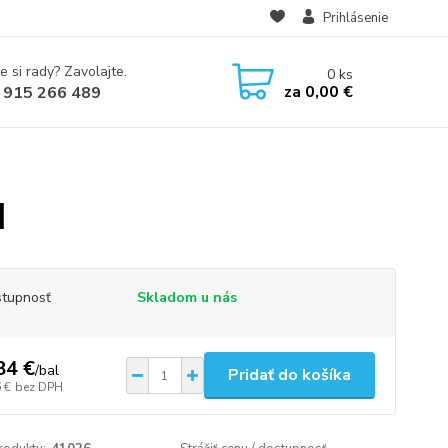
Prihlásenie
e si rady? Zavolajte.
0
ks
za
0,00 €
 915 266 489
]
tupnosť
Skladom u nás
84 €
/
bal
Pridať do košíka
 €
bez DPH