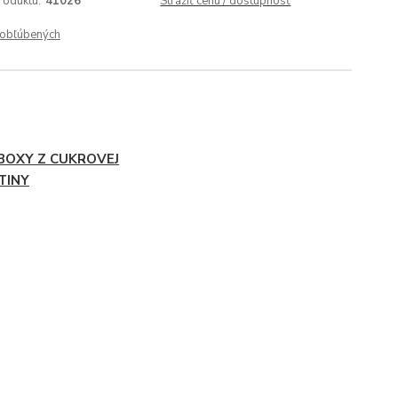
roduktu:
41026
Strážiť cenu / dostupnosť
obľúbených
 BOXY Z CUKROVEJ
TINY