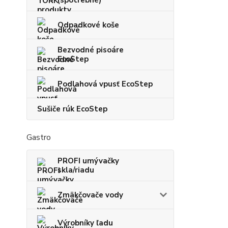
(spotrebné)
Odpadkové koše
Bezvodné pisoáre
EcoStep
Podlahová vpusť EcoStep
Sušiče rúk EcoStep
Gastro
PROFI umývačky
skla/riadu
Zmäkčovače vody
Výrobníky ľadu