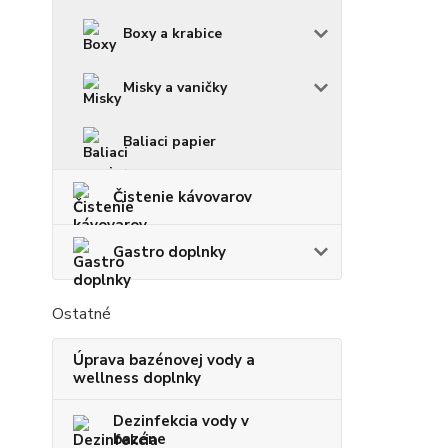
Boxy a krabice
Misky a vaničky
Baliaci papier
Čistenie kávovarov
Gastro doplnky
Ostatné
Úprava bazénovej vody a
wellness doplnky
Dezinfekcia vody v
bazéne