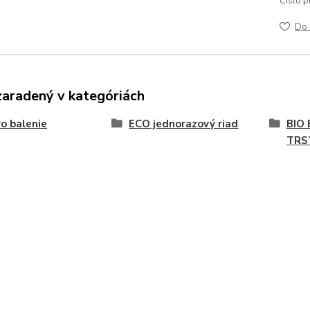
Číslo p
Do 
zaradený v kategóriách
o balenie
ECO jednorazový riad
BIO
TRS