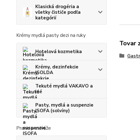
Klasická drogéria a
všetky čističe podľa
kategórií
Krémy mydlá pasty dezi na ruky
Tovar 
Hotelová kozmetika
Gastr
Krémy, dezinfekcie
ISOLDA
Tekuté mydlá VAKAVO a
iné
Pasty, mydlá a suspenzie
ISOFA (solvíny)
Pranie a aviváže