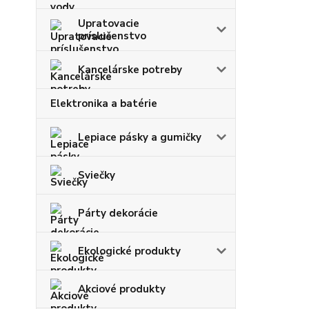
Upratovacie
príslušenstvo
Kancelárske potreby
Elektronika a batérie
Lepiace pásky a gumičky
Sviečky
Párty dekorácie
Ekologické produkty
Akciové produkty