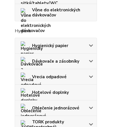
Vône do elektronických
dávkovačov
Hygiena
Hygienický papier
Dávkovače a zásobníky
Vrecia odpadové
Hotelové doplnky
Oblečenie jednorázové
TORK produkty