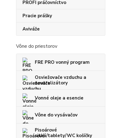
PROFI práčovníctvo
Pracie prášky
Aviváže
Vône do priestorov
FRE PRO vonný program
Osviežovače vzduchu a
neutralizátory
Vonné oleje a esencie
Vône do vysávačov
Pisoárové
sitká/tablety/WC košíčky