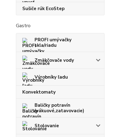
Sušiče rúk EcoStep
Gastro
PROFI umývačky
skla/riadu
Zmäkčovače vody
Výrobníky ľadu
Konvektomaty
Baličky potravín
(vákuové,zatavovacie)
Stolovanie