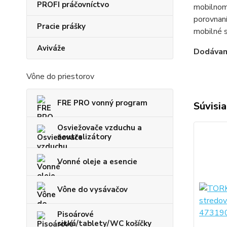
PROFI práčovníctvo
mobilnom 
porovnaní
Pracie prášky
mobilné s
Aviváže
Dodávam
Vône do priestorov
FRE PRO vonný program
Súvisia
Osviežovače vzduchu a
neutralizátory
Vonné oleje a esencie
Vône do vysávačov
Pisoárové
sitká/tablety/WC košíčky