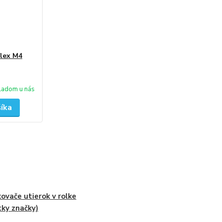
flex M4
ladom u nás
šíka
ovače utierok v rolke
tky značky)