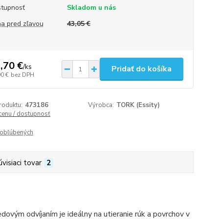
tupnosť
Skladom u nás
a pred zľavou
43,05 €
,70 €
/
ks
Pridať do košíka
90 €
bez DPH
roduktu:
473186
Výrobca:
TORK (Essity)
 cenu / dostupnosť
obľúbených
úvisiaci tovar
2
vým odvíjaním je ideálny na utieranie rúk a povrchov v