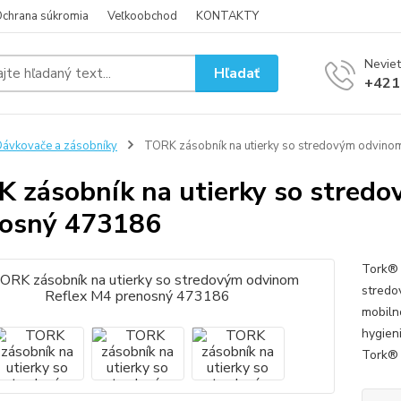
chrana súkromia
Veľkoobchod
KONTAKTY
Neviet
Hľadať
+421
ávkovače a zásobníky
TORK zásobník na utierky so stredovým odvino
 zásobník na utierky so stred
osný 473186
Tork® 
stredo
mobiln
hygien
Tork® 