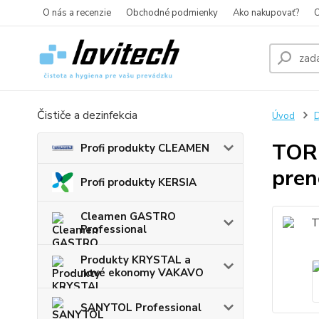
O nás a recenzie
Obchodné podmienky
Ako nakupovať?
O
Čističe a dezinfekcia
Úvod
D
TORK
Profi produkty CLEAMEN
pren
Profi produkty KERSIA
Cleamen GASTRO
Professional
Produkty KRYSTAL a
nové ekonomy VAKAVO
SANYTOL Professional