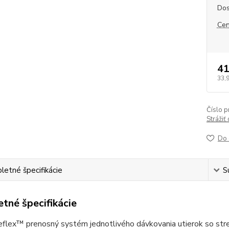
Dos
Cen
41
33,
Číslo p
Strážiť
Do 
etné špecifikácie
S
tné špecifikácie
lex™ prenosný systém jednotlivého dávkovania utierok so stredo