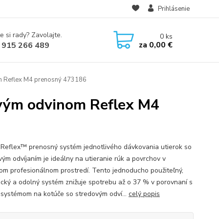
Prihlásenie
e si rady? Zavolajte.
0
ks
za
0,00 €
 915 266 489
m Reflex M4 prenosný 473186
ovým odvinom Reflex M4
Reflex™ prenosný systém jednotlivého dávkovania utierok so
vým odvíjaním je ideálny na utieranie rúk a povrchov v
om profesionálnom prostredí. Tento jednoducho použiteľný,
ický a odolný systém znižuje spotrebu až o 37 % v porovnaní s
systémom na kotúče so stredovým odví...
celý popis