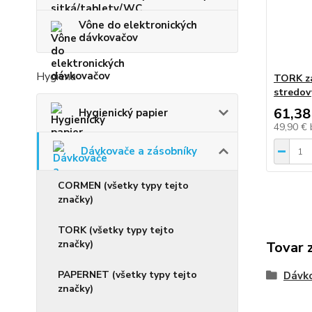
Vône do elektronických
dávkovačov
Hygiena
TORK zá
stredov
61,38
Hygienický papier
49,90 €
Dávkovače a zásobníky
CORMEN (všetky typy tejto
značky)
TORK (všetky typy tejto
značky)
Tovar 
PAPERNET (všetky typy tejto
Dávko
značky)