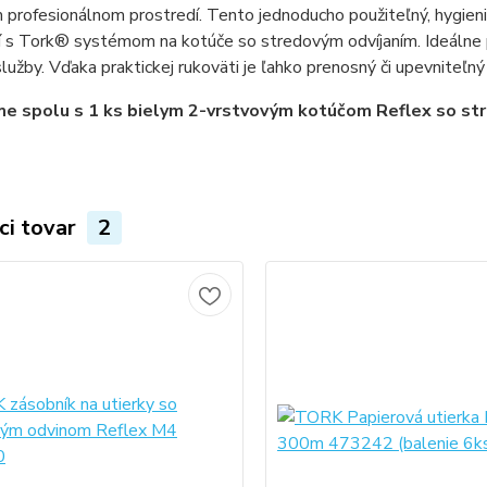
profesionálnom prostredí. Tento jednoducho použiteľný, hygien
 s Tork® systémom na kotúče so stredovým odvíjaním. Ideálne p
lužby. Vďaka praktickej rukoväti je ľahko prenosný či upevniteľný 
e spolu s 1 ks bielym 2-vrstvovým kotúčom Reflex so str
ci tovar
2