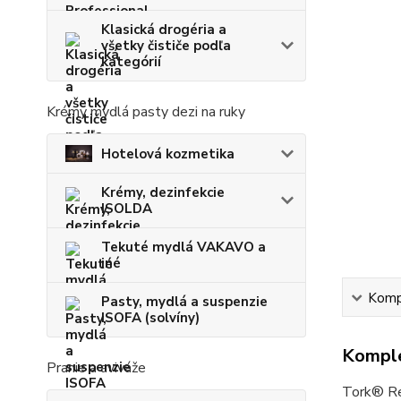
Klasická drogéria a
všetky čističe podľa
kategórií
Krémy mydlá pasty dezi na ruky
Hotelová kozmetika
Krémy, dezinfekcie
ISOLDA
Tekuté mydlá VAKAVO a
iné
Kompl
Pasty, mydlá a suspenzie
ISOFA (solvíny)
Komple
Pranie a aviváže
Tork® Ref