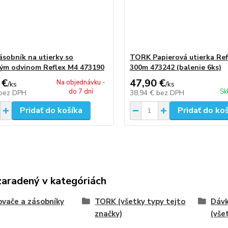
sobník na utierky so
TORK Papierová utierka Re
ým odvinom Reflex M4 473190
300m 473242 (balenie 6ks)
 €
47,90 €
Na objednávku -
/
ks
/
ks
do 7 dní
Sk
bez DPH
38,94 €
bez DPH
Pridať do košíka
Pridať do ko
zaradený v kategóriách
vače a zásobníky
TORK (všetky typy tejto
Dávk
značky)
(vše