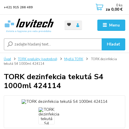
0
ks
+421 915 266 489
za
0,00 €
Menu
Hľadať
Úvod
TORK produkty (spotrebné)
Mydlá TORK
TORK dezinfekcia
tekutá S4 1000ml 424114
TORK dezinfekcia tekutá S4
1000ml 424114