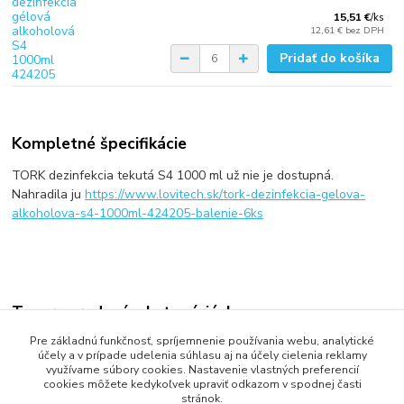
15,51 €
/
ks
12,61 €
bez DPH
Pridať do košíka
Kompletné špecifikácie
TORK dezinfekcia tekutá S4 1000 ml už nie je dostupná.
Nahradila ju
https://www.lovitech.sk/tork-dezinfekcia-gelova-
alkoholova-s4-1000ml-424205-balenie-6ks
Tovar zaradený v kategóriách
Pre základnú funkčnosť, spríjemnenie používania webu, analytické
Mydlá TORK
účely a v prípade udelenia súhlasu aj na účely cielenia reklamy
využívame súbory cookies. Nastavenie vlastných preferencií
cookies môžete kedykoľvek upraviť odkazom v spodnej časti
stránok.