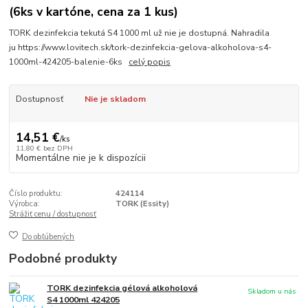
(6ks v kartóne, cena za 1 kus)
TORK dezinfekcia tekutá S4 1000 ml už nie je dostupná. Nahradila
ju https://www.lovitech.sk/tork-dezinfekcia-gelova-alkoholova-s4-
1000ml-424205-balenie-6ks
celý popis
Dostupnosť
Nie je skladom
14,51 €
/
ks
11,80 €
bez DPH
Momentálne nie je k dispozícii
Číslo produktu:
424114
Výrobca:
TORK (Essity)
Strážiť cenu / dostupnosť
Do obľúbených
Podobné produkty
TORK dezinfekcia gélová alkoholová
Skladom u nás
S4 1000ml 424205