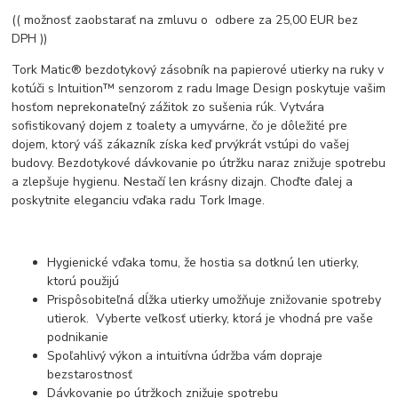
(( možnosť zaobstarať na zmluvu o odbere za 25,00 EUR bez
DPH ))
Tork Matic® bezdotykový zásobník na papierové utierky na ruky v
kotúči s Intuition™ senzorom z radu Image Design poskytuje vašim
hosťom neprekonateľný zážitok zo sušenia rúk. Vytvára
sofistikovaný dojem z toalety a umyvárne, čo je dôležité pre
dojem, ktorý váš zákazník získa keď prvýkrát vstúpi do vašej
budovy. Bezdotykové dávkovanie po útržku naraz znižuje spotrebu
a zlepšuje hygienu. Nestačí len krásny dizajn. Choďte ďalej a
poskytnite eleganciu vďaka radu Tork Image.
Hygienické vďaka tomu, že hostia sa dotknú len utierky,
ktorú použijú
Prispôsobiteľná dĺžka utierky umožňuje znižovanie spotreby
utierok. Vyberte veľkosť utierky, ktorá je vhodná pre vaše
podnikanie
Spoľahlivý výkon a intuitívna údržba vám dopraje
bezstarostnosť
Dávkovanie po útržkoch znižuje spotrebu