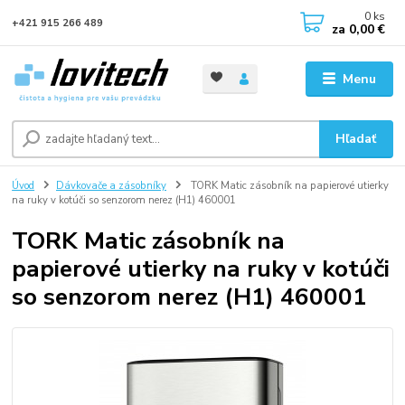
0
ks
+421 915 266 489
za
0,00 €
Menu
Hľadať
Úvod
Dávkovače a zásobníky
TORK Matic zásobník na papierové utierky
na ruky v kotúči so senzorom nerez (H1) 460001
TORK Matic zásobník na
papierové utierky na ruky v kotúči
so senzorom nerez (H1) 460001