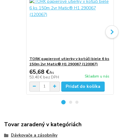
TORK papierové utierky v kotúči biele 6 ks
TORK papier
150m 2vr Matic® H1 290067 (120067)
150m 2vr Ma
65,68 €
63,84 €
/
ks
/
k
Skladom u nás
53,40 €
bez DPH
51,90 €
bez 
Pridať do košíka
Tovar zaradený v kategóriách
Dávkovače a zásobníky