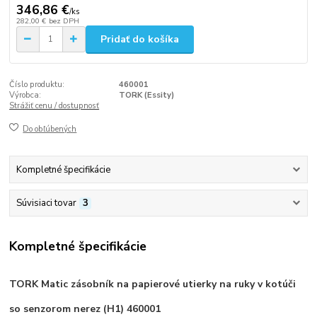
346,86 €
/
ks
282,00 €
bez DPH
Pridať do košíka
Číslo produktu:
460001
Výrobca:
TORK (Essity)
Strážiť cenu / dostupnosť
Do obľúbených
Kompletné špecifikácie
Súvisiaci tovar
3
Kompletné špecifikácie
TORK Matic zásobník na papierové utierky na ruky v kotúči
so senzorom nerez (H1) 460001