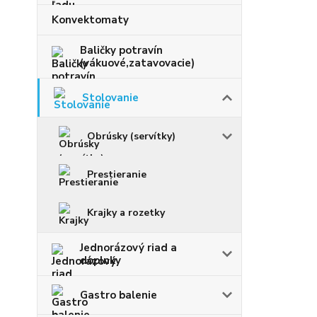
Konvektomaty
Baličky potravín
(vákuové,zatavovacie)
Stolovanie
Obrúsky (servítky)
Prestieranie
Krajky a rozetky
Jednorázový riad a
doplnky
Gastro balenie