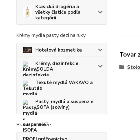
Klasická drogéria a
všetky čističe podľa
kategórií
Krémy mydlá pasty dezi na ruky
Hotelová kozmetika
Tovar 
Krémy, dezinfekcie
Stolo
ISOLDA
Tekuté mydlá VAKAVO a
iné
Pasty, mydlá a suspenzie
ISOFA (solvíny)
Pranie a aviváže
PROFI práčovníctvo