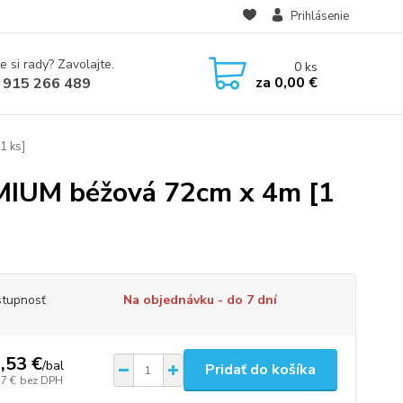
Prihlásenie
e si rady? Zavolajte.
0
ks
za
0,00 €
 915 266 489
1 ks]
EMIUM béžová 72cm x 4m [1
tupnosť
Na objednávku - do 7 dní
,53 €
/
bal
Pridať do košíka
57 €
bez DPH