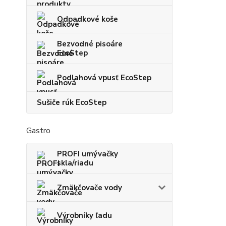
Odpadkové koše
Bezvodné pisoáre
EcoStep
Podlahová vpusť EcoStep
Sušiče rúk EcoStep
Gastro
PROFI umývačky
skla/riadu
Zmäkčovače vody
Výrobníky ľadu