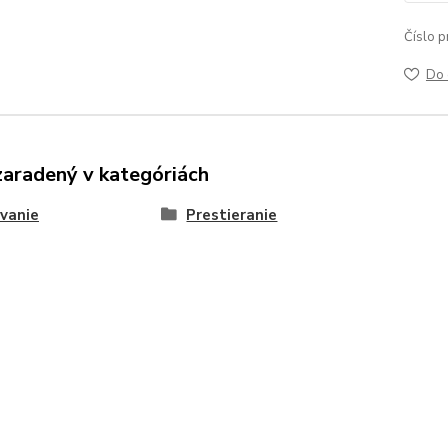
Číslo p
Do 
zaradený v kategóriách
vanie
Prestieranie