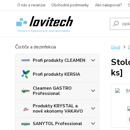
O nás a recenzie
Obchodné podmienky
Ako nakupovať?
O
Čističe a dezinfekcia
Úvod
S
Stol
Profi produkty CLEAMEN
ks]
Profi produkty KERSIA
Cleamen GASTRO
Professional
Produkty KRYSTAL a
nové ekonomy VAKAVO
SANYTOL Professional