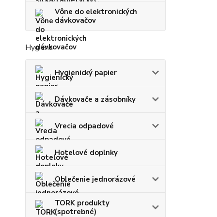
Vône do elektronických
dávkovačov
Hygiena
Hygienický papier
Dávkovače a zásobníky
Vrecia odpadové
Hotelové doplnky
Oblečenie jednorázové
TORK produkty
(spotrebné)