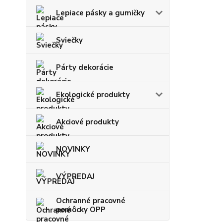
Lepiace pásky a gumičky
Sviečky
Párty dekorácie
Ekologické produkty
Akciové produkty
NOVINKY
VÝPREDAJ
Ochranné pracovné
pomôcky OPP