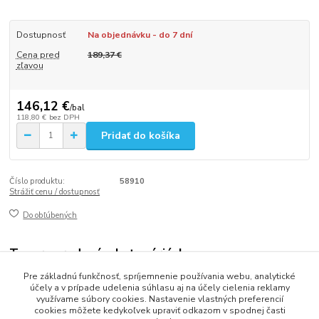
Dostupnosť
Na objednávku - do 7 dní
Cena pred
189,37 €
zľavou
146,12 €
/
bal
118,80 €
bez DPH
Pridať do košíka
Číslo produktu:
58910
Strážiť cenu / dostupnosť
Do obľúbených
Tovar zaradený v kategóriách
Pre základnú funkčnosť, spríjemnenie používania webu, analytické
Párty dekorácie
účely a v prípade udelenia súhlasu aj na účely cielenia reklamy
využívame súbory cookies. Nastavenie vlastných preferencií
cookies môžete kedykoľvek upraviť odkazom v spodnej časti