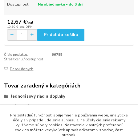
Dostupnosť
Na objednávku - do 3 dní
12,67 €
/
bal
10,30 €
bez DPH
Pridať do košíka
Číslo produktu:
66785
Strážiť cenu / dostupnosť
Do obľúbených
Tovar zaradený v kategóriách
Jednorázový riad a doplnky
Nápojové slamky
Pre základnú funkčnosť, spríjemnenie používania webu, analytické
Bambusové slamky
účely a v prípade udelenia súhlasu aj na účely cielenia reklamy
využívame súbory cookies. Nastavenie vlastných preferencií
cookies môžete kedykoľvek upraviť odkazom v spodnej časti
stránok.