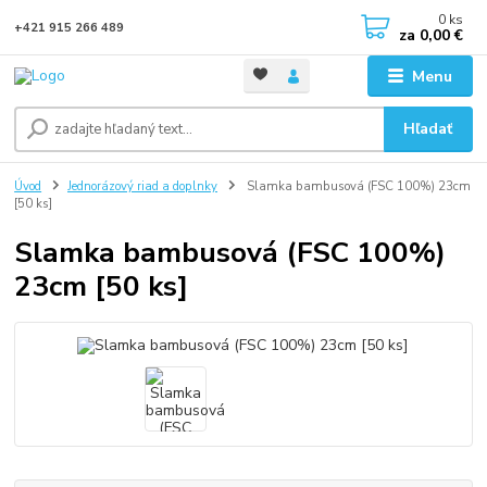
0
ks
+421 915 266 489
za
0,00 €
Menu
Hľadať
Úvod
Jednorázový riad a doplnky
Slamka bambusová (FSC 100%) 23cm
[50 ks]
Slamka bambusová (FSC 100%)
23cm [50 ks]