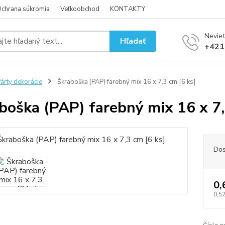
chrana súkromia
Veľkoobchod
KONTAKTY
Neviet
Hľadať
+421
árty dekorácie
Škraboška (PAP) farebný mix 16 x 7,3 cm [6 ks]
boška (PAP) farebný mix 16 x 7,
Dos
0,
0,52