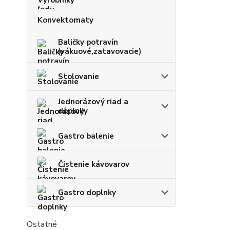
Konvektomaty
Baličky potravín
(vákuové,zatavovacie)
Stolovanie
Jednorázový riad a
doplnky
Gastro balenie
Čistenie kávovarov
Gastro doplnky
Ostatné