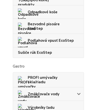
(spotrebné)
Odpadkové koše
Bezvodné pisoáre
EcoStep
Podlahová vpusť EcoStep
Sušiče rúk EcoStep
Gastro
PROFI umývačky
skla/riadu
Zmäkčovače vody
Výrobníky ľadu