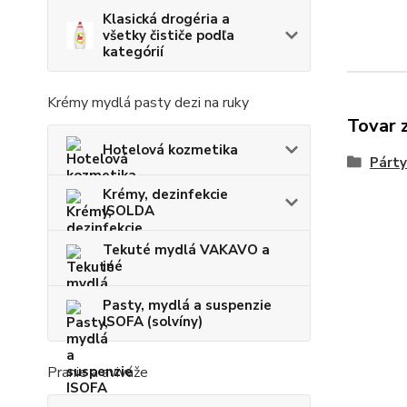
Klasická drogéria a
všetky čističe podľa
kategórií
Krémy mydlá pasty dezi na ruky
Tovar 
Hotelová kozmetika
Párty
Krémy, dezinfekcie
ISOLDA
Tekuté mydlá VAKAVO a
iné
Pasty, mydlá a suspenzie
ISOFA (solvíny)
Pranie a aviváže