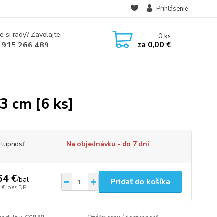
Prihlásenie
e si rady? Zavolajte.
0
ks
za
0,00 €
 915 266 489
3 cm [6 ks]
tupnosť
Na objednávku - do 7 dní
64 €
/
bal
Pridať do košíka
 €
bez DPH