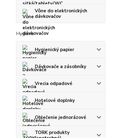
Vône do elektronických
dávkovačov
Hygiena
Hygienický papier
Dávkovače a zásobníky
Vrecia odpadové
Hotelové doplnky
Oblečenie jednorázové
TORK produkty