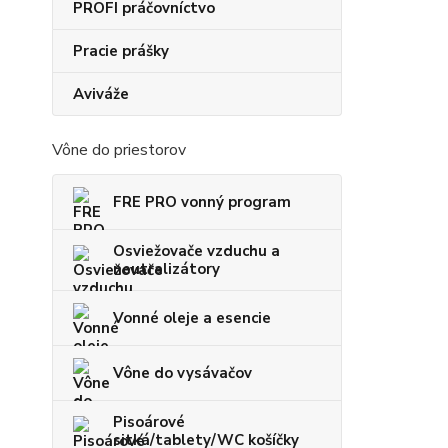
PROFI práčovníctvo
Pracie prášky
Aviváže
Vône do priestorov
FRE PRO vonný program
Osviežovače vzduchu a
neutralizátory
Vonné oleje a esencie
Vône do vysávačov
Pisoárové
sitká/tablety/WC košíčky