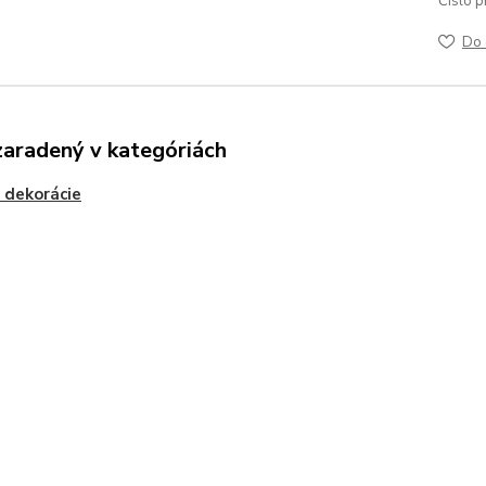
Číslo p
Do 
zaradený v kategóriách
 dekorácie