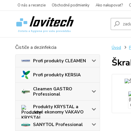
O nás a recenzie
Obchodné podmienky
Ako nakupovať?
O
Čističe a dezinfekcia
Úvod
P
Škra
Profi produkty CLEAMEN
Profi produkty KERSIA
Cleamen GASTRO
Professional
Produkty KRYSTAL a
nové ekonomy VAKAVO
SANYTOL Professional