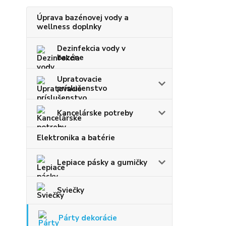
Úprava bazénovej vody a
wellness doplnky
Dezinfekcia vody v
bazéne
Upratovacie
príslušenstvo
Kancelárske potreby
Elektronika a batérie
Lepiace pásky a gumičky
Sviečky
Párty dekorácie