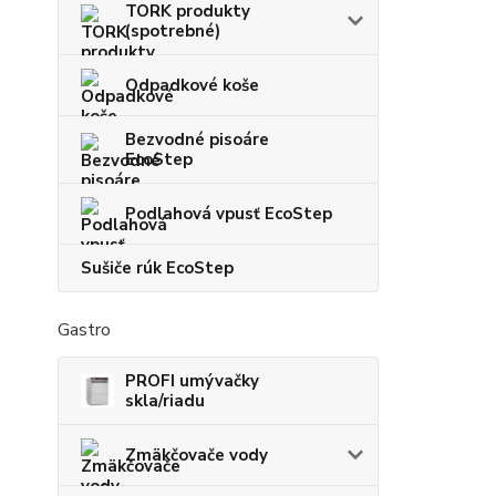
TORK produkty
(spotrebné)
Odpadkové koše
Bezvodné pisoáre
EcoStep
Podlahová vpusť EcoStep
Sušiče rúk EcoStep
Gastro
PROFI umývačky
skla/riadu
Zmäkčovače vody