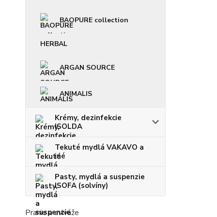
BAOPURE collection
HERBAL
ARGAN SOURCE
ANIMALIS
Krémy, dezinfekcie
ISOLDA
Tekuté mydlá VAKAVO a
iné
Pasty, mydlá a suspenzie
ISOFA (solvíny)
Pranie a aviváže