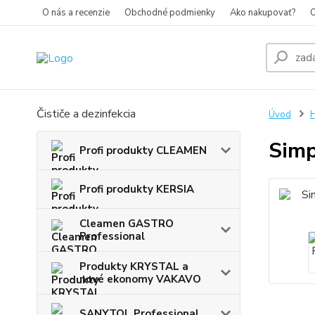
O nás a recenzie
Obchodné podmienky
Ako nakupovať?
O
Čističe a dezinfekcia
Úvod
H
Simp
Profi produkty CLEAMEN
Profi produkty KERSIA
Cleamen GASTRO
Professional
Produkty KRYSTAL a
nové ekonomy VAKAVO
SANYTOL Professional