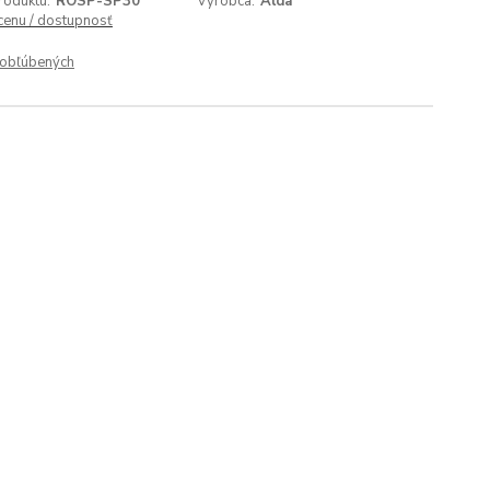
roduktu:
ROSP-SP30
Výrobca:
Alda
 cenu / dostupnosť
obľúbených