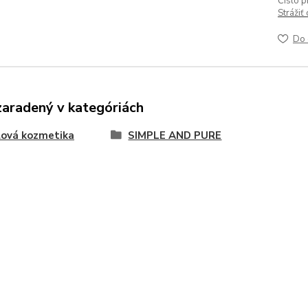
Číslo p
Strážiť
Do 
zaradený v kategóriách
lová kozmetika
SIMPLE AND PURE