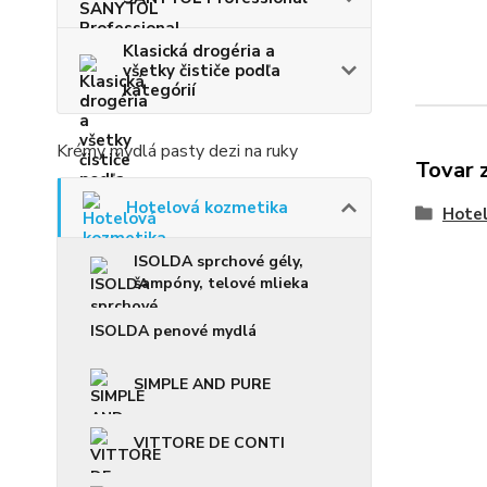
Klasická drogéria a
všetky čističe podľa
kategórií
Krémy mydlá pasty dezi na ruky
Tovar 
Hotelová kozmetika
Hote
ISOLDA sprchové gély,
šampóny, telové mlieka
ISOLDA penové mydlá
SIMPLE AND PURE
VITTORE DE CONTI