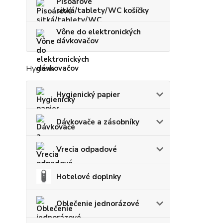
Pisoárové
sitká/tablety/WC košíčky
Vône do elektronických
dávkovačov
Hygiena
Hygienický papier
Dávkovače a zásobníky
Vrecia odpadové
Hotelové doplnky
Oblečenie jednorázové