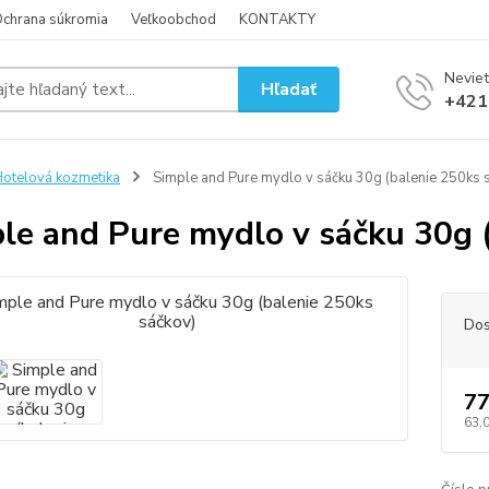
chrana súkromia
Veľkoobchod
KONTAKTY
Neviet
Hľadať
+421
otelová kozmetika
Simple and Pure mydlo v sáčku 30g (balenie 250ks 
le and Pure mydlo v sáčku 30g 
Dos
77
63,