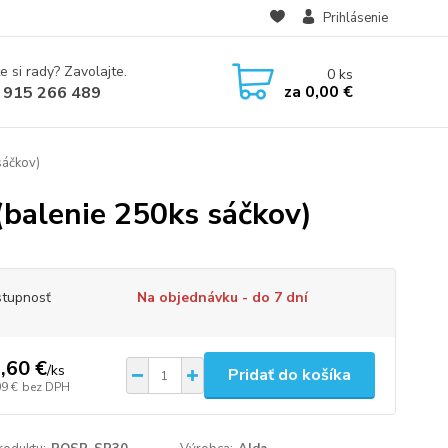
Prihlásenie
e si rady? Zavolajte.
0
ks
za
0,00 €
 915 266 489
sáčkov)
(balenie 250ks sáčkov)
tupnosť
Na objednávku - do 7 dní
,60 €
/
ks
Pridať do košíka
09 €
bez DPH