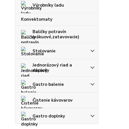
Výrobníky ľadu
Konvektomaty
Baličky potravín
(vákuové,zatavovacie)
Stolovanie
Jednorázový riad a
doplnky
Gastro balenie
Čistenie kávovarov
Gastro doplnky