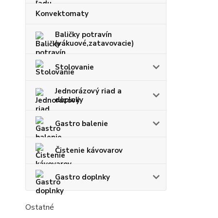
Konvektomaty
Baličky potravín
(vákuové,zatavovacie)
Stolovanie
Jednorázový riad a
doplnky
Gastro balenie
Čistenie kávovarov
Gastro doplnky
Ostatné