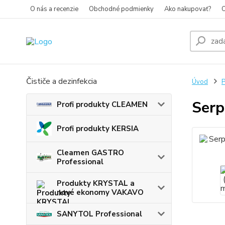
O nás a recenzie
Obchodné podmienky
Ako nakupovať?
O
Čističe a dezinfekcia
Úvod
P
Serp
Profi produkty CLEAMEN
Profi produkty KERSIA
Cleamen GASTRO
Professional
Produkty KRYSTAL a
nové ekonomy VAKAVO
SANYTOL Professional