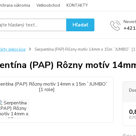
chrana súkromia
Veľkoobchod
KONTAKTY
Neviet
Hľadať
+421
árty dekorácie
Serpentína (PAP) Rôzny motív 14mm x 15m `JUMBO` [1 
entína (PAP) Rôzny motív 14mm
Dos
0,
0,70