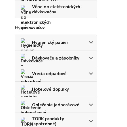
Vône do elektronických
dávkovačov
Hygiena
Hygienický papier
Dávkovače a zásobníky
Vrecia odpadové
Hotelové doplnky
Oblečenie jednorázové
TORK produkty
(spotrebné)