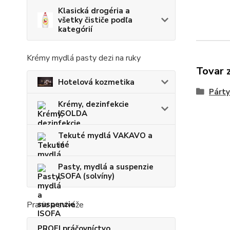
Klasická drogéria a
všetky čističe podľa
kategórií
Krémy mydlá pasty dezi na ruky
Tovar 
Hotelová kozmetika
Párty
Krémy, dezinfekcie
ISOLDA
Tekuté mydlá VAKAVO a
iné
Pasty, mydlá a suspenzie
ISOFA (solvíny)
Pranie a aviváže
PROFI práčovníctvo