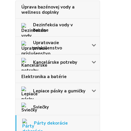
Úprava bazénovej vody a
wellness doplnky
Dezinfekcia vody v
bazéne
Upratovacie
príslušenstvo
Kancelárske potreby
Elektronika a batérie
Lepiace pásky a gumičky
Sviečky
Párty dekorácie