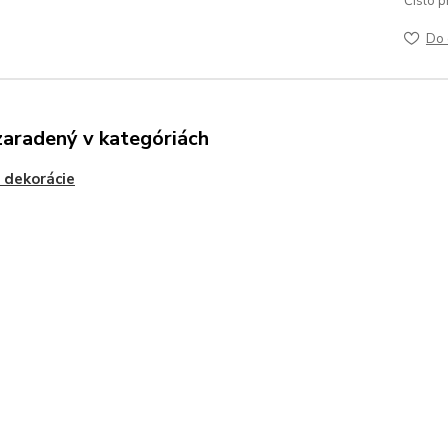
Číslo p
Do 
zaradený v kategóriách
 dekorácie