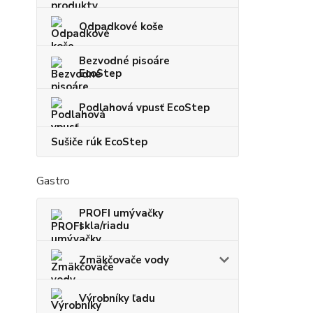
Odpadkové koše
Bezvodné pisoáre
EcoStep
Podlahová vpusť EcoStep
Sušiče rúk EcoStep
Gastro
PROFI umývačky
skla/riadu
Zmäkčovače vody
Výrobníky ľadu