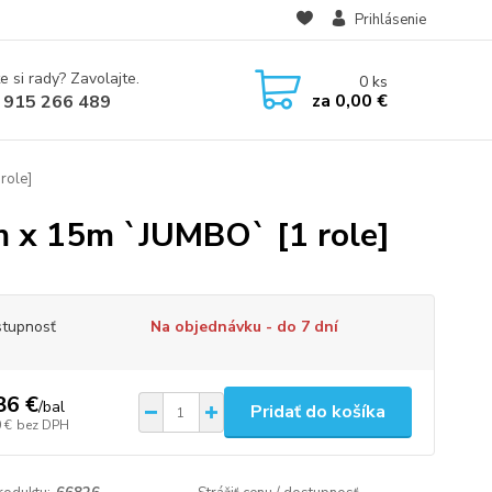
Prihlásenie
e si rady? Zavolajte.
0
ks
za
0,00 €
 915 266 489
role]
 x 15m `JUMBO` [1 role]
tupnosť
Na objednávku - do 7 dní
86 €
/
bal
Pridať do košíka
 €
bez DPH