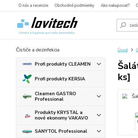
O nás a recenzie
Obchodné podmienky
Ako nakupovať?
O
Čističe a dezinfekcia
Úvod
G
Šalá
Profi produkty CLEAMEN
ks]
Profi produkty KERSIA
Cleamen GASTRO
Professional
Produkty KRYSTAL a
nové ekonomy VAKAVO
SANYTOL Professional