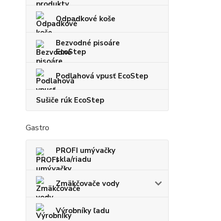
Odpadkové koše
Bezvodné pisoáre
EcoStep
Podlahová vpusť EcoStep
Sušiče rúk EcoStep
Gastro
PROFI umývačky
skla/riadu
Zmäkčovače vody
Výrobníky ľadu