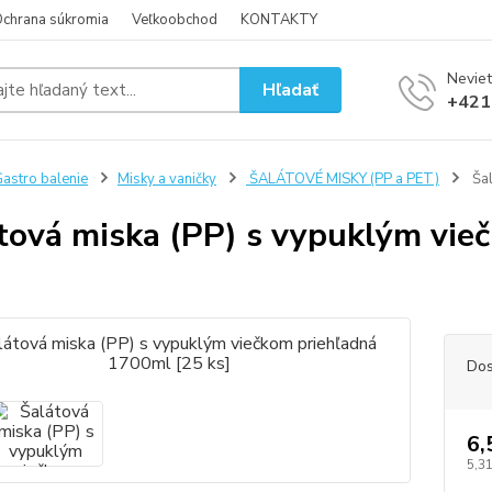
chrana súkromia
Veľkoobchod
KONTAKTY
Neviet
Hľadať
+421
astro balenie
Misky a vaničky
ŠALÁTOVÉ MISKY (PP a PET)
Šal
tová miska (PP) s vypuklým vie
Dos
6,
5,31