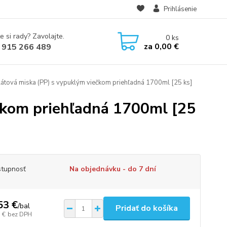
Prihlásenie
e si rady? Zavolajte.
0
ks
za
0,00 €
 915 266 489
átová miska (PP) s vypuklým viečkom priehľadná 1700ml [25 ks]
čkom priehľadná 1700ml [25
tupnosť
Na objednávku - do 7 dní
53 €
/
bal
Pridať do košíka
 €
bez DPH