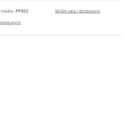
roduktu:
PP821
Strážiť cenu / dostupnosť
obľúbených