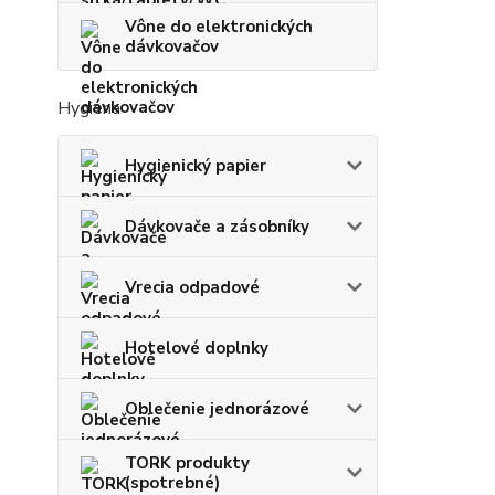
Vône do elektronických
dávkovačov
Hygiena
Hygienický papier
Dávkovače a zásobníky
Vrecia odpadové
Hotelové doplnky
Oblečenie jednorázové
TORK produkty
(spotrebné)