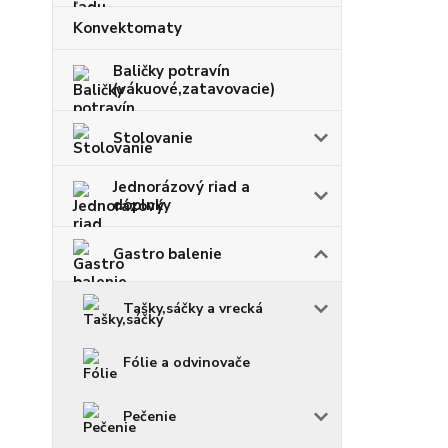
Konvektomaty
Baličky potravín
(vákuové,zatavovacie)
Stolovanie
Jednorázový riad a
doplnky
Gastro balenie
Tašky,sáčky a vrecká
Fólie a odvinovače
Pečenie