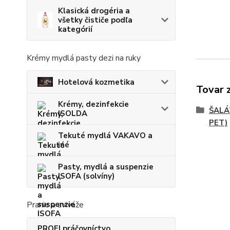
Klasická drogéria a
všetky čističe podľa
kategórií
Krémy mydlá pasty dezi na ruky
Hotelová kozmetika
Tovar 
Krémy, dezinfekcie
ŠALÁ
ISOLDA
PET)
Tekuté mydlá VAKAVO a
iné
Pasty, mydlá a suspenzie
ISOFA (solvíny)
Pranie a aviváže
PROFI práčovníctvo