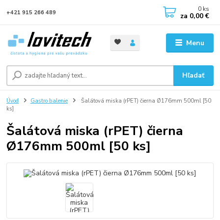
0
ks
+421 915 266 489
za
0,00 €
Menu
Hľadať
Úvod
Gastro balenie
Šalátová miska (rPET) čierna Ø176mm 500ml [50
ks]
Šalátová miska (rPET) čierna
Ø176mm 500ml [50 ks]