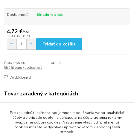
Dostupnosť
Skladom u nás
4,72 €
/
bal
3,84 €
bez DPH
Pridať do košíka
Číslo produktu:
74358
Strážiť cenu / dostupnosť
Do obľúbených
Tovar zaradený v kategóriách
Gastro balenie
Pre základnú funkčnosť, spríjemnenie používania webu, analytické
Misky a vaničky
účely a v prípade udelenia súhlasu aj na účely cielenia reklamy
využívame súbory cookies. Nastavenie vlastných preferencií
cookies môžete kedykoľvek upraviť odkazom v spodnej časti
stránok.