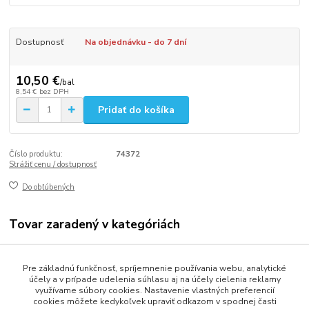
Dostupnosť
Na objednávku - do 7 dní
10,50 €
/
bal
8,54 €
bez DPH
Pridať do košíka
Číslo produktu:
74372
Strážiť cenu / dostupnosť
Do obľúbených
Tovar zaradený v kategóriách
Gastro balenie
Pre základnú funkčnosť, spríjemnenie používania webu, analytické
Misky a vaničky
účely a v prípade udelenia súhlasu aj na účely cielenia reklamy
využívame súbory cookies. Nastavenie vlastných preferencií
cookies môžete kedykoľvek upraviť odkazom v spodnej časti