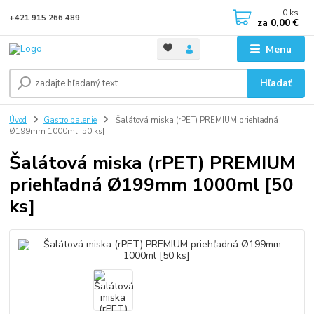
0
ks
+421 915 266 489
za
0,00 €
Menu
Hľadať
Úvod
Gastro balenie
Šalátová miska (rPET) PREMIUM priehľadná
Ø199mm 1000ml [50 ks]
Šalátová miska (rPET) PREMIUM
priehľadná Ø199mm 1000ml [50
ks]