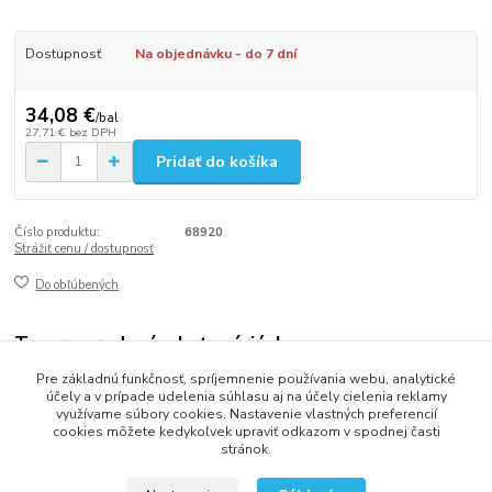
Dostupnosť
Na objednávku - do 7 dní
34,08 €
/
bal
27,71 €
bez DPH
Pridať do košíka
Číslo produktu:
68920
Strážiť cenu / dostupnosť
Do obľúbených
Tovar zaradený v kategóriách
Pre základnú funkčnosť, spríjemnenie používania webu, analytické
VRECKÁ
účely a v prípade udelenia súhlasu aj na účely cielenia reklamy
využívame súbory cookies. Nastavenie vlastných preferencií
cookies môžete kedykoľvek upraviť odkazom v spodnej časti
stránok.
2013 - 2025 LOVITECH, s.r.o. - Už 12 rokov s Vami...