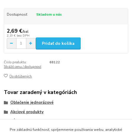
Dostupnosť
Skladom u nás
2,69 €
/
bal
2,19 €
bez DPH
Pridať do košíka
Číslo produktu:
68122
Strážiť cenu / dostupnosť
Do obľúbených
Tovar zaradený v kategóriách
Oblečenie jednorázové
Akciové produkty
VÝPREDAJ
Pre základnú funkčnosť, spríjemnenie používania webu, analytické
Jednorazové rukavice