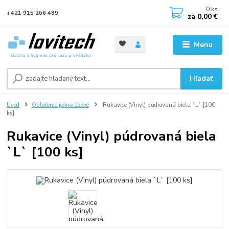
0
ks
+421 915 266 489
za
0,00 €
Menu
Hľadať
Úvod
Oblečenie jednorázové
Rukavice (Vinyl) púdrovaná biela `L` [100
ks]
Rukavice (Vinyl) púdrovaná biela
`L` [100 ks]