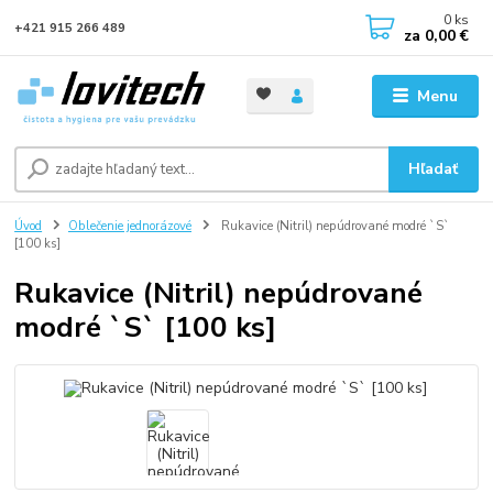
0
ks
+421 915 266 489
za
0,00 €
Menu
Hľadať
Úvod
Oblečenie jednorázové
Rukavice (Nitril) nepúdrované modré `S`
[100 ks]
Rukavice (Nitril) nepúdrované
modré `S` [100 ks]