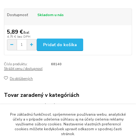
Dostupnosť
Skladom u nás
5,89 €
/
bal
4,79 €
bez DPH
Pridať do košíka
Číslo produktu:
68140
Strážiť cenu / dostupnosť
Do obľúbených
Tovar zaradený v kategóriách
Oblečenie jednorázové
Pre základnú funkčnosť, spríjemnenie používania webu, analytické
Jednorazové rukavice
účely a v prípade udelenia súhlasu aj na účely cielenia reklamy
využívame súbory cookies. Nastavenie vlastných preferencií
cookies môžete kedykoľvek upraviť odkazom v spodnej časti
stránok.