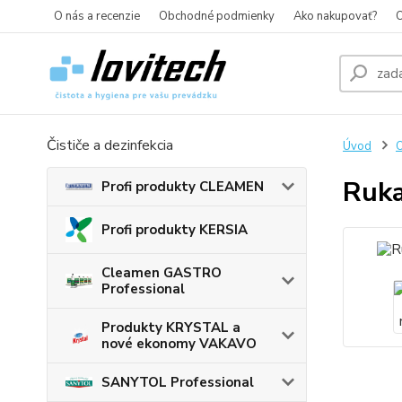
O nás a recenzie
Obchodné podmienky
Ako nakupovať?
O
Čističe a dezinfekcia
Úvod
O
Ruka
Profi produkty CLEAMEN
Profi produkty KERSIA
Cleamen GASTRO
Professional
Produkty KRYSTAL a
nové ekonomy VAKAVO
SANYTOL Professional