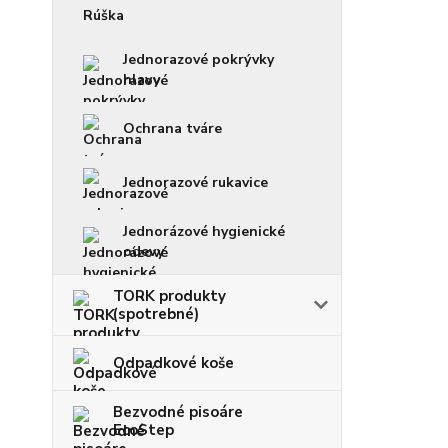
Rúška
Jednorazové pokrývky
hlavy
Ochrana tváre
Jednorazové rukavice
Jednorázové hygienické
odevy
TORK produkty
(spotrebné)
Odpadkové koše
Bezvodné pisoáre
EcoStep