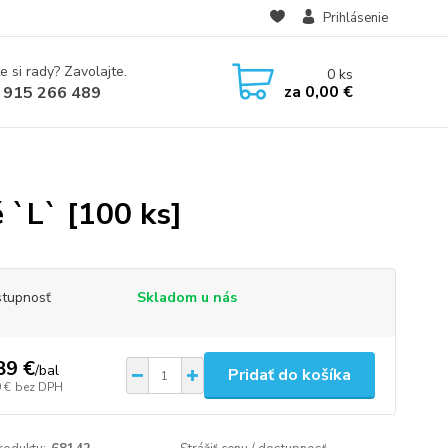
Prihlásenie
e si rady? Zavolajte.
0
ks
za
0,00 €
 915 266 489
]
 `L` [100 ks]
tupnosť
Skladom u nás
89 €
/
bal
Pridať do košíka
 €
bez DPH