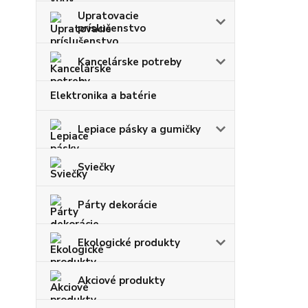
Upratovacie
príslušenstvo
Kancelárske potreby
Elektronika a batérie
Lepiace pásky a gumičky
Sviečky
Párty dekorácie
Ekologické produkty
Akciové produkty