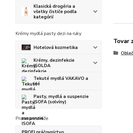
Klasická drogéria a
všetky čističe podľa
kategórií
Krémy mydlá pasty dezi na ruky
Tovar 
Hotelová kozmetika
Obleč
Krémy, dezinfekcie
ISOLDA
Tekuté mydlá VAKAVO a
iné
Pasty, mydlá a suspenzie
ISOFA (solvíny)
Pranie a aviváže
PROFI práčovníctvo