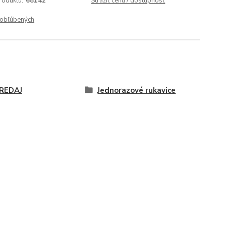
roduktu:
68142
Strážiť cenu / dostupnosť
obľúbených
REDAJ
Jednorazové rukavice