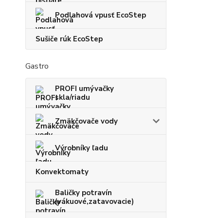
Podlahová vpusť EcoStep
Sušiče rúk EcoStep
Gastro
PROFI umývačky
skla/riadu
Zmäkčovače vody
Výrobníky ľadu
Konvektomaty
Baličky potravín
(vákuové,zatavovacie)