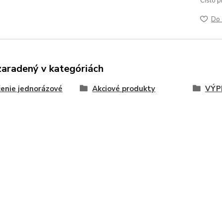
Číslo p
Do 
zaradený v kategóriách
enie jednorázové
Akciové produkty
VÝP