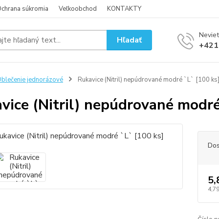
chrana súkromia
Veľkoobchod
KONTAKTY
Neviet
Hľadať
+421
blečenie jednorázové
Rukavice (Nitril) nepúdrované modré `L` [100 ks
vice (Nitril) nepúdrované modré
Dos
5,
4,79