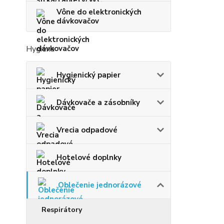
Vône do elektronických
dávkovačov
Hygiena
Hygienický papier
Dávkovače a zásobníky
Vrecia odpadové
Hotelové doplnky
Oblečenie jednorázové
Respirátory