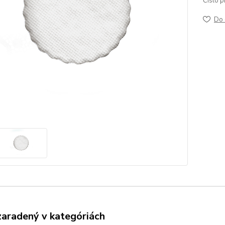
Číslo p
Do 
zaradený v kategóriách