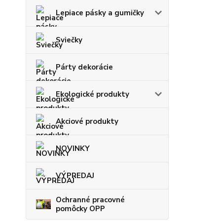
Lepiace pásky a gumičky
Sviečky
Párty dekorácie
Ekologické produkty
Akciové produkty
NOVINKY
VÝPREDAJ
Ochranné pracovné
pomôcky OPP