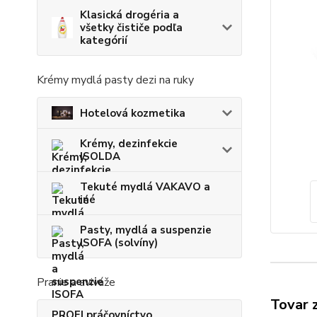
Klasická drogéria a
všetky čističe podľa
kategórií
Krémy mydlá pasty dezi na ruky
Hotelová kozmetika
Krémy, dezinfekcie
ISOLDA
Tekuté mydlá VAKAVO a
iné
Pasty, mydlá a suspenzie
ISOFA (solvíny)
Pranie a aviváže
Tovar 
PROFI práčovníctvo