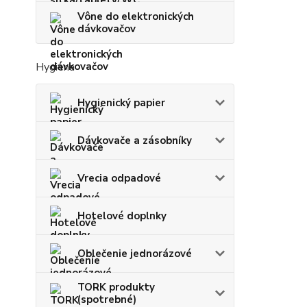
Vône do elektronických
dávkovačov
Hygiena
Hygienický papier
Dávkovače a zásobníky
Vrecia odpadové
Hotelové doplnky
Oblečenie jednorázové
TORK produkty
(spotrebné)