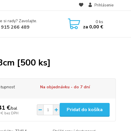
Prihlásenie
e si rady? Zavolajte.
0
ks
za
0,00 €
 915 266 489
3cm [500 ks]
tupnosť
Na objednávku - do 7 dní
41 €
/
bal
Pridať do košíka
 €
bez DPH