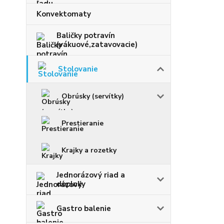
Konvektomaty
Baličky potravín
(vákuové,zatavovacie)
Stolovanie
Obrúsky (servítky)
Prestieranie
Krajky a rozetky
Jednorázový riad a
doplnky
Gastro balenie