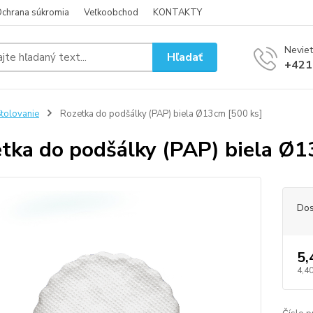
chrana súkromia
Veľkoobchod
KONTAKTY
Neviet
Hľadať
+421
tolovanie
Rozetka do podšálky (PAP) biela Ø13cm [500 ks]
tka do podšálky (PAP) biela Ø1
Dos
5,
4,40