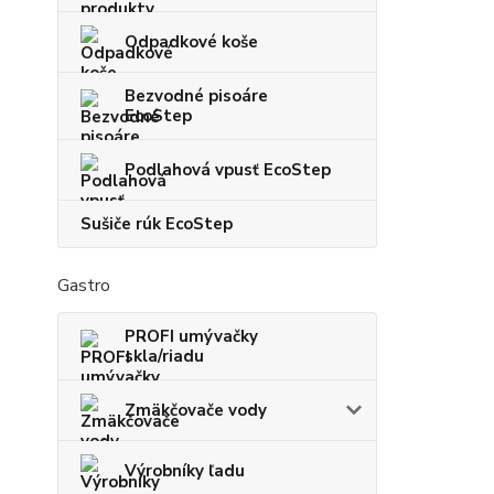
Odpadkové koše
Bezvodné pisoáre
EcoStep
Podlahová vpusť EcoStep
Sušiče rúk EcoStep
Gastro
PROFI umývačky
skla/riadu
Zmäkčovače vody
Výrobníky ľadu