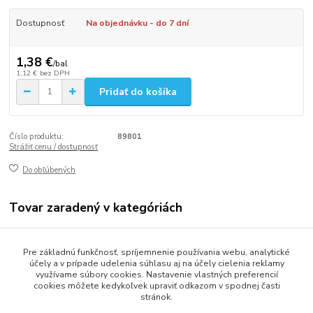
Dostupnosť
Na objednávku - do 7 dní
1,38 €
/
bal
1,12 €
bez DPH
Pridať do košíka
Číslo produktu:
89801
Strážiť cenu / dostupnosť
Do obľúbených
Tovar zaradený v kategóriách
Stolovanie
Pre základnú funkčnosť, spríjemnenie používania webu, analytické
Krajky a rozetky
účely a v prípade udelenia súhlasu aj na účely cielenia reklamy
využívame súbory cookies. Nastavenie vlastných preferencií
cookies môžete kedykoľvek upraviť odkazom v spodnej časti
stránok.