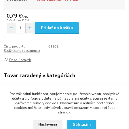
0,79 €
/
bal
0,64 €
bez DPH
Pridať do košíka
Číslo produktu:
69202
Strážiť cenu / dostupnosť
Do obľúbených
Tovar zaradený v kategóriách
Gastro balenie
Pre základnú funkčnosť, spríjemnenie používania webu, analytické
Fólie a odvinovače
účely a v prípade udelenia súhlasu aj na účely cielenia reklamy
využívame súbory cookies. Nastavenie vlastných preferencií
cookies môžete kedykoľvek upraviť odkazom v spodnej časti
stránok.
2013 - 2025 LOVITECH, s.r.o. - Už 12 rokov s Vami...
Súhlasím
Nastavenia