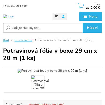
0
ks
+421 915 266 489
za
0,00 €
Menu
Hľadať
Úvod
Gastro balenie
Potravinová fólia v boxe 29 cm x 20 m [1 ks]
Potravinová fólia v boxe 29 cm x
20 m [1 ks]
Dostupnosť
Na objednávku - do 7 dní