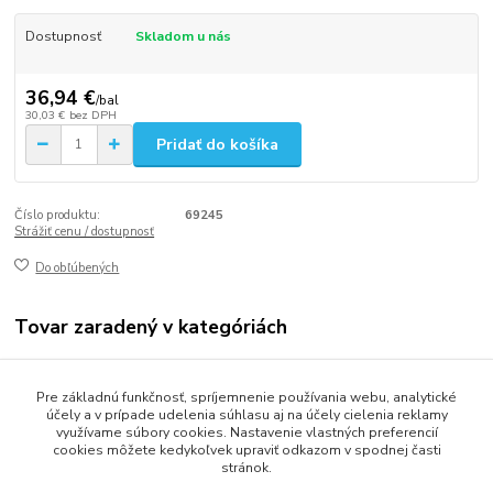
Dostupnosť
Skladom u nás
36,94 €
/
bal
30,03 €
bez DPH
Pridať do košíka
Číslo produktu:
69245
Strážiť cenu / dostupnosť
Do obľúbených
Tovar zaradený v kategóriách
Gastro balenie
Pre základnú funkčnosť, spríjemnenie používania webu, analytické
Fólie a odvinovače
účely a v prípade udelenia súhlasu aj na účely cielenia reklamy
využívame súbory cookies. Nastavenie vlastných preferencií
cookies môžete kedykoľvek upraviť odkazom v spodnej časti
stránok.