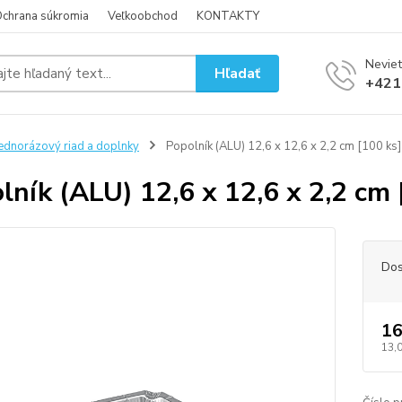
chrana súkromia
Veľkoobchod
KONTAKTY
Neviet
Hľadať
+421
ednorázový riad a doplnky
Popolník (ALU) 12,6 x 12,6 x 2,2 cm [100 ks]
lník (ALU) 12,6 x 12,6 x 2,2 cm 
Dos
16
13,