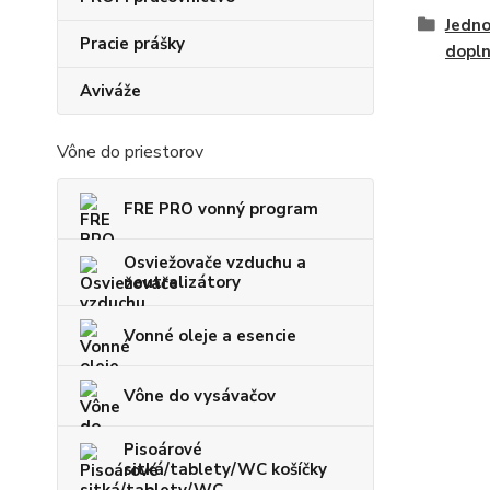
Jedno
Pracie prášky
dopl
Aviváže
Vône do priestorov
FRE PRO vonný program
Osviežovače vzduchu a
neutralizátory
Vonné oleje a esencie
Vône do vysávačov
Pisoárové
sitká/tablety/WC košíčky