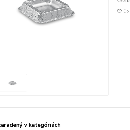
Číslo p
Do 
zaradený v kategóriách