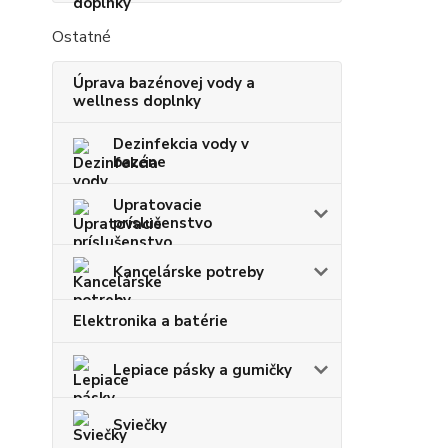
Ostatné
Úprava bazénovej vody a
wellness doplnky
Dezinfekcia vody v
bazéne
Upratovacie
príslušenstvo
Kancelárske potreby
Elektronika a batérie
Lepiace pásky a gumičky
Sviečky