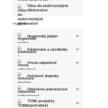
Vône do elektronických
dávkovačov
Hygiena
Hygienický papier
Dávkovače a zásobníky
Vrecia odpadové
Hotelové doplnky
Oblečenie jednorázové
TORK produkty
(spotrebné)