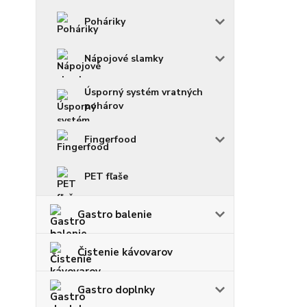
Poháriky
Nápojové slamky
Úsporný systém vratných
pohárov
Fingerfood
PET fľaše
Gastro balenie
Čistenie kávovarov
Gastro doplnky