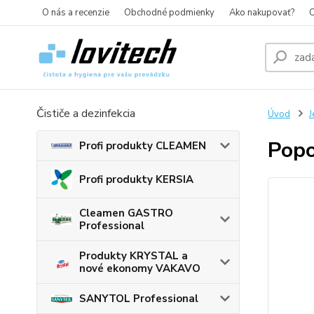
O nás a recenzie
Obchodné podmienky
Ako nakupovať?
O
Čističe a dezinfekcia
Úvod
J
Popo
Profi produkty CLEAMEN
Profi produkty KERSIA
Cleamen GASTRO
Professional
Produkty KRYSTAL a
nové ekonomy VAKAVO
SANYTOL Professional