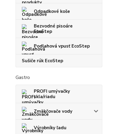
Odpadkové koše
Bezvodné pisoáre
EcoStep
Podlahová vpusť EcoStep
Sušiče rúk EcoStep
Gastro
PROFI umývačky
skla/riadu
Zmäkčovače vody
Výrobníky ľadu