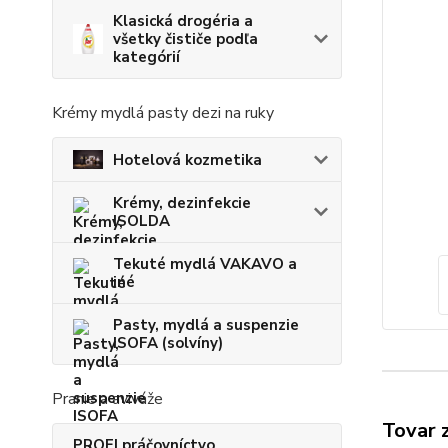
Klasická drogéria a
všetky čističe podľa
kategórií
Krémy mydlá pasty dezi na ruky
Hotelová kozmetika
Krémy, dezinfekcie
ISOLDA
Tekuté mydlá VAKAVO a
iné
Pasty, mydlá a suspenzie
ISOFA (solvíny)
Pranie a aviváže
Tovar 
PROFI práčovníctvo