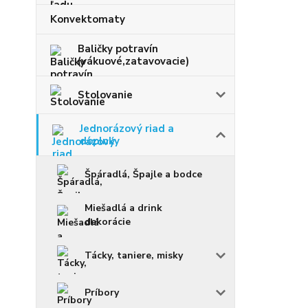
Konvektomaty
Baličky potravín
(vákuové,zatavovacie)
Stolovanie
Jednorázový riad a
doplnky
Špáradlá, Špajle a bodce
Miešadlá a drink
dekorácie
Tácky, taniere, misky
Príbory