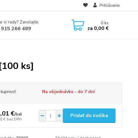
Prihlásenie
e si rady? Zavolajte.
0
ks
za
0,00 €
 915 266 489
[100 ks]
tupnosť
Na objednávku - do 7 dní
,01 €
/
bal
Pridať do košíka
02 €
bez DPH