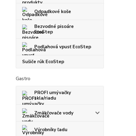
Odpadkové koše
Bezvodné pisoáre
EcoStep
Podlahová vpusť EcoStep
Sušiče rúk EcoStep
Gastro
PROFI umývačky
skla/riadu
Zmäkčovače vody
Výrobníky ľadu