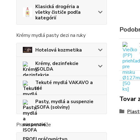
Klasická drogéria a
všetky čističe podľa
kategórií
Podobn
Krémy mydlá pasty dezi na ruky
Hotelová kozmetika
Krémy, dezinfekcie
ISOLDA
Tekuté mydlá VAKAVO a
iné
Tovar 
Pasty, mydlá a suspenzie
ISOFA (solvíny)
Plast
Pranie a aviváže
PROFI práčovníctvo