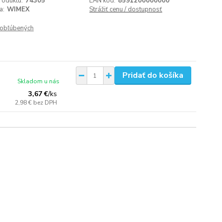
roduktu:
74305
EAN kód:
8591200000000
a:
WIMEX
Strážiť cenu / dostupnosť
obľúbených
Pridať do košíka
Skladom u nás
3,67 €
/
ks
2,98 €
bez DPH