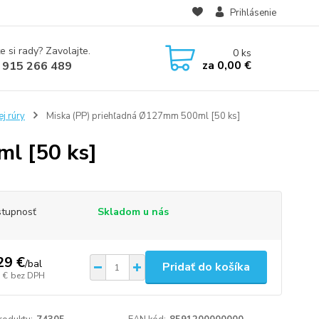
Prihlásenie
e si rady? Zavolajte.
0
ks
za
0,00 €
 915 266 489
j rúry
Miska (PP) priehľadná Ø127mm 500ml [50 ks]
l [50 ks]
tupnosť
Skladom u nás
29 €
/
bal
Pridať do košíka
 €
bez DPH