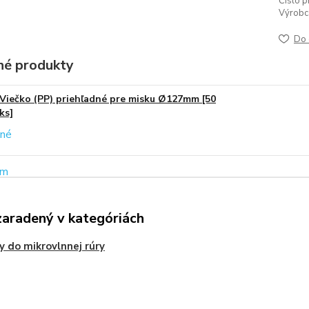
Číslo p
Výrobc
Do 
é produkty
Viečko (PP) priehľadné pre misku Ø127mm [50
ks]
zaradený v kategóriách
y do mikrovlnnej rúry