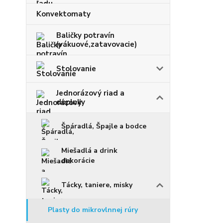
Konvektomaty
Baličky potravín
(vákuové,zatavovacie)
Stolovanie
Jednorázový riad a
doplnky
Špáradlá, Špajle a bodce
Miešadlá a drink
dekorácie
Tácky, taniere, misky
Plasty do mikrovlnnej rúry