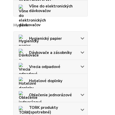
Vône do elektronických
dávkovačov
Hygiena
Hygienický papier
Dávkovače a zásobníky
Vrecia odpadové
Hotelové doplnky
Oblečenie jednorázové
TORK produkty
(spotrebné)