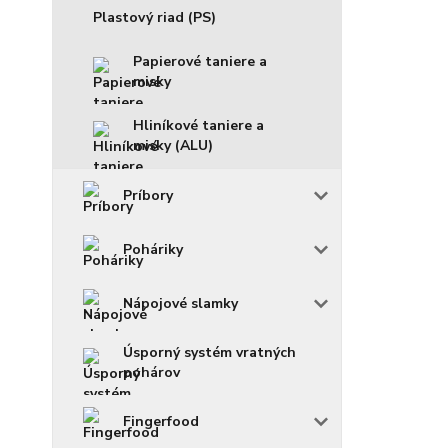
Plastový riad (PS)
Papierové taniere a
misky
Hliníkové taniere a
misky (ALU)
Príbory
Poháriky
Nápojové slamky
Úsporný systém vratných
pohárov
Fingerfood