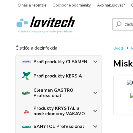
O nás a recenzie
Obchodné podmienky
Ako nakupovať?
O
Čističe a dezinfekcia
Úvod
J
Misk
Profi produkty CLEAMEN
Profi produkty KERSIA
Cleamen GASTRO
Professional
Produkty KRYSTAL a
nové ekonomy VAKAVO
SANYTOL Professional