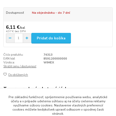
Dostupnosť
Na objednávku - do 7 dní
6,11 €
/
bal
4,97 €
bez DPH
Pridať do košíka
Číslo produktu:
74313
EAN kód:
8591200000000
Výrobca:
WIMEX
Strážiť cenu / dostupnosť
Do obľúbených
Tovar zaradený v kategóriách
Pre základnú funkčnosť, spríjemnenie používania webu, analytické
Plasty do mikrovlnnej rúry
účely a v prípade udelenia súhlasu aj na účely cielenia reklamy
využívame súbory cookies. Nastavenie vlastných preferencií
cookies môžete kedykoľvek upraviť odkazom v spodnej časti
stránok.