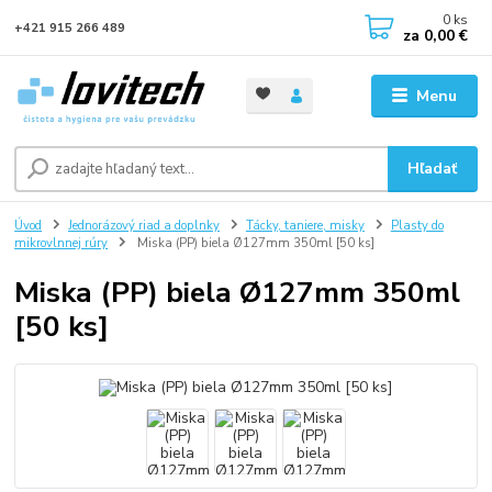
0
ks
+421 915 266 489
za
0,00 €
Menu
Hľadať
Úvod
Jednorázový riad a doplnky
Tácky, taniere, misky
Plasty do
mikrovlnnej rúry
Miska (PP) biela Ø127mm 350ml [50 ks]
Miska (PP) biela Ø127mm 350ml
[50 ks]