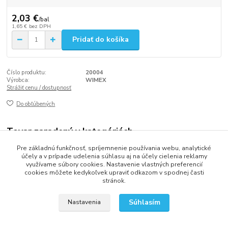
2,03 €
/
bal
1,65 €
bez DPH
Pridať do košíka
Číslo produktu:
20004
Výrobca:
WIMEX
Strážiť cenu / dostupnosť
Do obľúbených
Tovar zaradený v kategóriách
Pre základnú funkčnosť, spríjemnenie používania webu, analytické
Úsporný systém vratných pohárov
účely a v prípade udelenia súhlasu aj na účely cielenia reklamy
využívame súbory cookies. Nastavenie vlastných preferencií
cookies môžete kedykoľvek upraviť odkazom v spodnej časti
stránok.
2013 - 2025 LOVITECH, s.r.o. - Už 12 rokov s Vami...
Súhlasím
Nastavenia