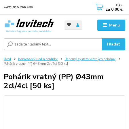
0
ks
+421 915 266 489
za
0,00 €
Menu
Hľadať
Úvod
Jednorázový riad a doplnky
Úsporný systém vratných pohárov
Pohárik vratný (PP) Ø43mm 2cl/4cl [50 ks]
Pohárik vratný (PP) Ø43mm
2cl/4cl [50 ks]