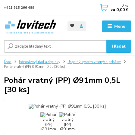
0
ks
+421 915 266 489
za
0,00 €
Menu
Hľadať
Úvod
Jednorázový riad a doplnky
Úsporný systém vratných pohárov
Pohár vratný (PP) Ø91mm 0,5L [30 ks]
Pohár vratný (PP) Ø91mm 0,5L
[30 ks]