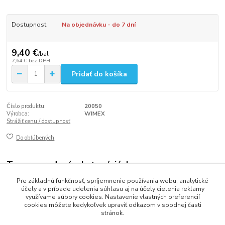
Dostupnosť
Na objednávku - do 7 dní
9,40 €
/
bal
7,64 €
bez DPH
Pridať do košíka
Číslo produktu:
20050
Výrobca:
WIMEX
Strážiť cenu / dostupnosť
Do obľúbených
Tovar zaradený v kategóriách
Pre základnú funkčnosť, spríjemnenie používania webu, analytické
Úsporný systém vratných pohárov
účely a v prípade udelenia súhlasu aj na účely cielenia reklamy
využívame súbory cookies. Nastavenie vlastných preferencií
cookies môžete kedykoľvek upraviť odkazom v spodnej časti
stránok.