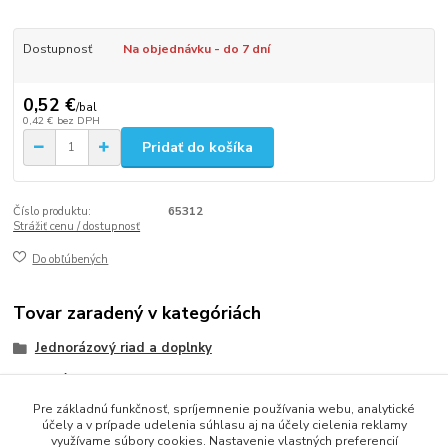
Dostupnosť
Na objednávku - do 7 dní
0,52 €
/
bal
0,42 €
bez DPH
Pridať do košíka
Číslo produktu:
65312
Strážiť cenu / dostupnosť
Do obľúbených
Tovar zaradený v kategóriách
Jednorázový riad a doplnky
Poháriky
Pre základnú funkčnosť, spríjemnenie používania webu, analytické
Plastové poháriky (PP)
účely a v prípade udelenia súhlasu aj na účely cielenia reklamy
využívame súbory cookies. Nastavenie vlastných preferencií