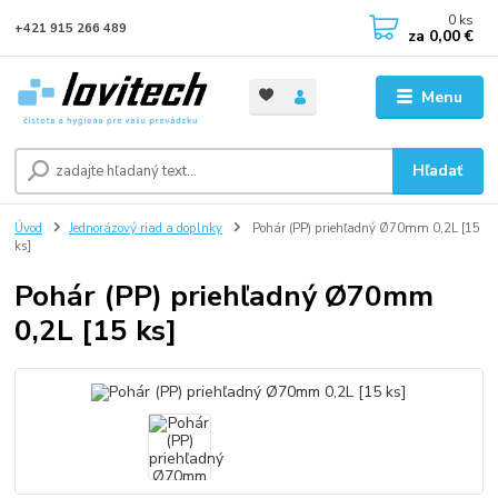
0
ks
+421 915 266 489
za
0,00 €
Menu
Hľadať
Úvod
Jednorázový riad a doplnky
Pohár (PP) priehľadný Ø70mm 0,2L [15
ks]
Pohár (PP) priehľadný Ø70mm
0,2L [15 ks]