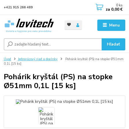
0
ks
+421 915 266 489
za
0,00 €
Menu
Hľadať
Úvod
Jednorázový riad a doplnky
Pohárik kryštál (PS) na stopke Ø51mm
0,1L [15 ks]
Pohárik kryštál (PS) na stopke
Ø51mm 0,1L [15 ks]