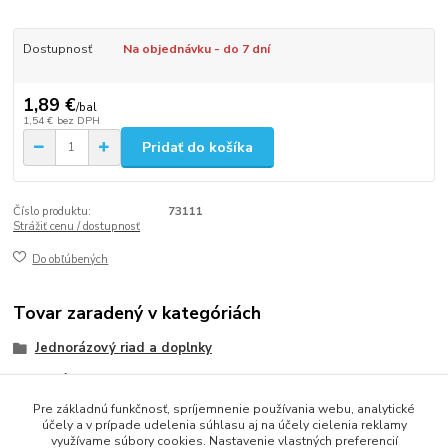
Dostupnosť
Na objednávku - do 7 dní
1,89 €
/
bal
1,54 €
bez DPH
Pridať do košíka
Číslo produktu:
73111
Strážiť cenu / dostupnosť
Do obľúbených
Tovar zaradený v kategóriách
Jednorázový riad a doplnky
Poháriky
Pre základnú funkčnosť, spríjemnenie používania webu, analytické
Plastové poháriky kryštál (PS)
účely a v prípade udelenia súhlasu aj na účely cielenia reklamy
využívame súbory cookies. Nastavenie vlastných preferencií