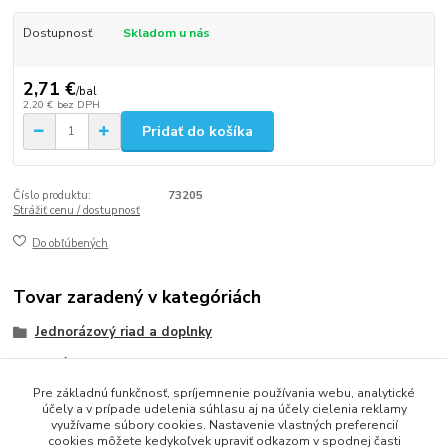
Dostupnosť
Skladom u nás
2,71 €
/
bal
2,20 €
bez DPH
Pridať do košíka
Číslo produktu:
73205
Strážiť cenu / dostupnosť
Do obľúbených
Tovar zaradený v kategóriách
Jednorázový riad a doplnky
Poháriky
Pre základnú funkčnosť, spríjemnenie používania webu, analytické
Plastové poháriky (PP)
účely a v prípade udelenia súhlasu aj na účely cielenia reklamy
využívame súbory cookies. Nastavenie vlastných preferencií
cookies môžete kedykoľvek upraviť odkazom v spodnej časti