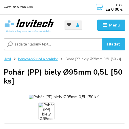
0
ks
+421 915 266 489
za
0,00 €
Menu
Hľadať
Úvod
Jednorázový riad a doplnky
Pohár (PP) biely Ø95mm 0,5L [50 ks]
Pohár (PP) biely Ø95mm 0,5L [50
ks]