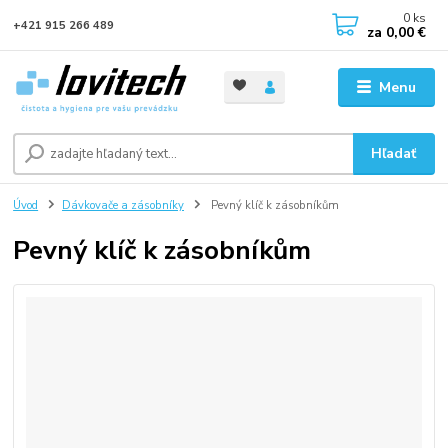
0
ks
+421 915 266 489
za
0,00 €
Menu
Hľadať
Úvod
Dávkovače a zásobníky
Pevný klíč k zásobníkům
Pevný klíč k zásobníkům