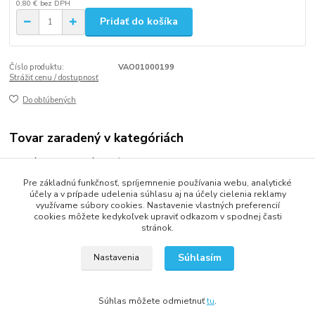
0,80 €
bez DPH
Pridať do košíka
Číslo produktu:
VAO01000199
Strážiť cenu / dostupnosť
Do obľúbených
Tovar zaradený v kategóriách
Dávkovače a zásobníky
Pre základnú funkčnosť, spríjemnenie používania webu, analytické
Náhradné diely k zásobníkom
účely a v prípade udelenia súhlasu aj na účely cielenia reklamy
využívame súbory cookies. Nastavenie vlastných preferencií
cookies môžete kedykoľvek upraviť odkazom v spodnej časti
stránok.
2013 - 2025 LOVITECH, s.r.o. - Už 12 rokov s Vami...
Súhlasím
Nastavenia
Súhlas môžete odmietnuť
tu
.
Vytvorené na
Eshop-rychlo.sk