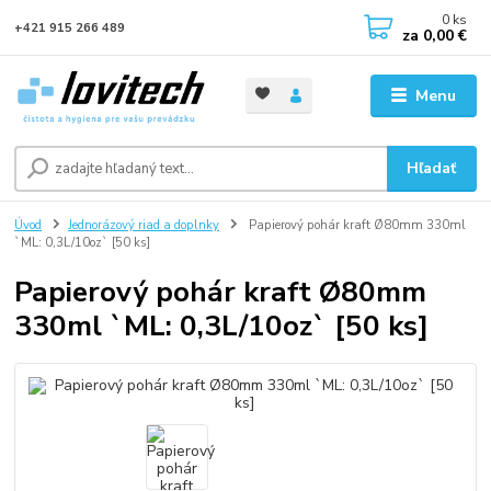
0
ks
+421 915 266 489
za
0,00 €
Menu
Hľadať
Úvod
Jednorázový riad a doplnky
Papierový pohár kraft Ø80mm 330ml
`ML: 0,3L/10oz` [50 ks]
Papierový pohár kraft Ø80mm
330ml `ML: 0,3L/10oz` [50 ks]