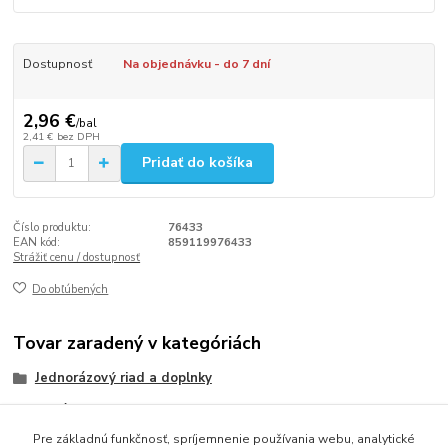
Dostupnosť
Na objednávku - do 7 dní
2,96 €
/
bal
2,41 €
bez DPH
Pridať do košíka
Číslo produktu:
76433
EAN kód:
859119976433
Strážiť cenu / dostupnosť
Do obľúbených
Tovar zaradený v kategóriách
Jednorázový riad a doplnky
Poháriky
Pre základnú funkčnosť, spríjemnenie používania webu, analytické
Papierové poháriky a viečka