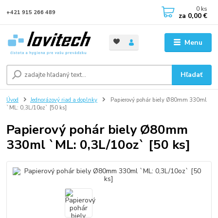
0
ks
+421 915 266 489
za
0,00 €
Menu
Hľadať
Úvod
Jednorázový riad a doplnky
Papierový pohár biely Ø80mm 330ml
`ML: 0,3L/10oz` [50 ks]
Papierový pohár biely Ø80mm
330ml `ML: 0,3L/10oz` [50 ks]