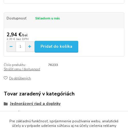
Dostupnosť
Skladom u nás
2,94 €
/
bal
2,39 €
bez DPH
Pridať do košíka
Číslo produktu:
76233
Strážiť cenu / dostupnosť
Do obľúbených
Tovar zaradený v kategóriách
Jednorázový riad a doplnky
Poháriky
Pre základnú funkčnosť, spríjemnenie používania webu, analytické
Papierové poháriky a viečka
účely a v prípade udelenia súhlasu aj na účely cielenia reklamy