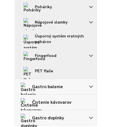
Poháriky
Nápojové slamky
Úsporný systém vratných
pohárov
Fingerfood
PET fľaše
Gastro balenie
Čistenie kávovarov
Gastro doplnky