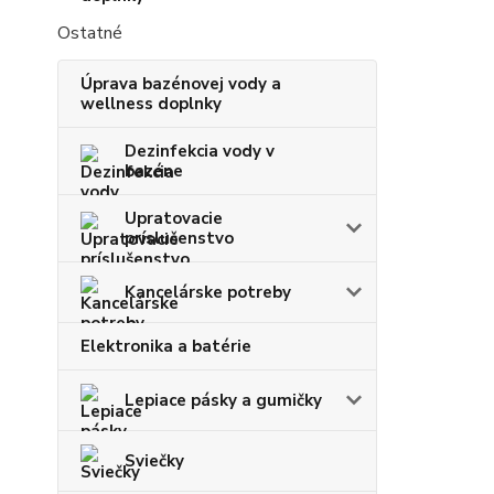
Ostatné
Úprava bazénovej vody a
wellness doplnky
Dezinfekcia vody v
bazéne
Upratovacie
príslušenstvo
Kancelárske potreby
Elektronika a batérie
Lepiace pásky a gumičky
Sviečky