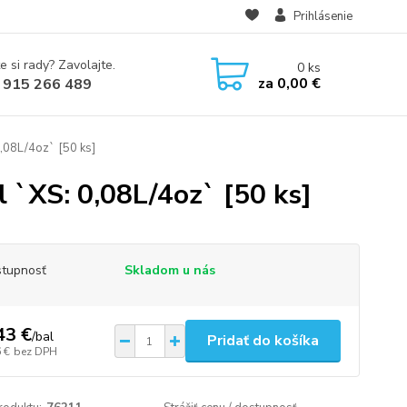
Prihlásenie
e si rady? Zavolajte.
0
ks
za
0,00 €
 915 266 489
,08L/4oz` [50 ks]
`XS: 0,08L/4oz` [50 ks]
tupnosť
Skladom u nás
43 €
/
bal
Pridať do košíka
 €
bez DPH