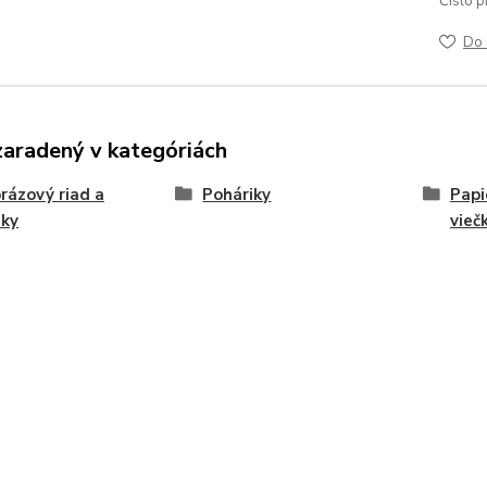
Číslo p
Do 
zaradený v kategóriách
rázový riad a
Poháriky
Papi
nky
vieč