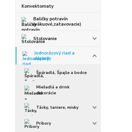
Konvektomaty
Baličky potravín
(vákuové,zatavovacie)
Stolovanie
Jednorázový riad a
doplnky
Špáradlá, Špajle a bodce
Miešadlá a drink
dekorácie
Tácky, taniere, misky
Príbory