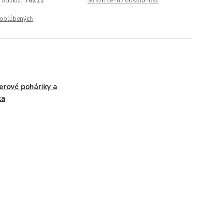
roduktu:
76211
Strážiť cenu / dostupnosť
obľúbených
erové poháriky a
ka