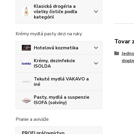
Klasická drogéria a
všetky čističe podľa
kategórií
Krémy mydlá pasty dezi na ruky
Tovar 
Hotelová kozmetika
Jedno
dopl
Krémy, dezinfekcie
ISOLDA
Tekuté mydlá VAKAVO a
iné
Pasty, mydlá a suspenzie
ISOFA (solvíny)
Pranie a aviváže
PROFI práčovníctvo