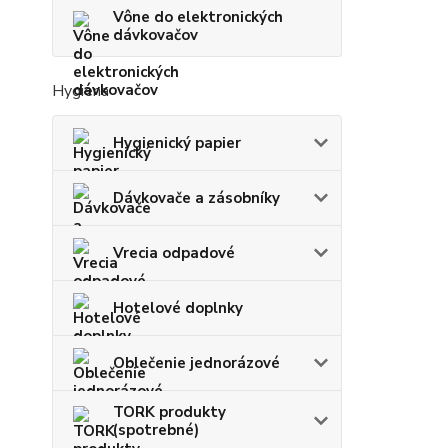
Vône do elektronických
dávkovačov
Hygiena
Hygienický papier
Dávkovače a zásobníky
Vrecia odpadové
Hotelové doplnky
Oblečenie jednorázové
TORK produkty
(spotrebné)