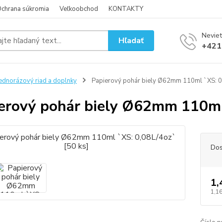
chrana súkromia
Veľkoobchod
KONTAKTY
Neviet
Hľadať
+421
ednorázový riad a doplnky
Papierový pohár biely Ø62mm 110ml `XS: 0
erový pohár biely Ø62mm 110ml 
Dos
1,
1,16