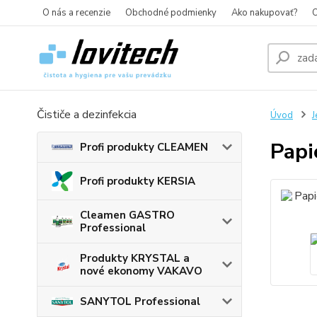
O nás a recenzie
Obchodné podmienky
Ako nakupovať?
O
Čističe a dezinfekcia
Úvod
J
Papi
Profi produkty CLEAMEN
Profi produkty KERSIA
Cleamen GASTRO
Professional
Produkty KRYSTAL a
nové ekonomy VAKAVO
SANYTOL Professional