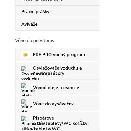
Pracie prášky
Aviváže
Vône do priestorov
FRE PRO vonný program
Osviežovače vzduchu a
neutralizátory
Vonné oleje a esencie
Vône do vysávačov
Pisoárové
sitká/tablety/WC košíčky