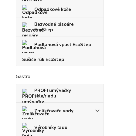
Odpadkové koše
Bezvodné pisoáre
EcoStep
Podlahová vpusť EcoStep
Sušiče rúk EcoStep
Gastro
PROFI umývačky
skla/riadu
Zmäkčovače vody
Výrobníky ľadu