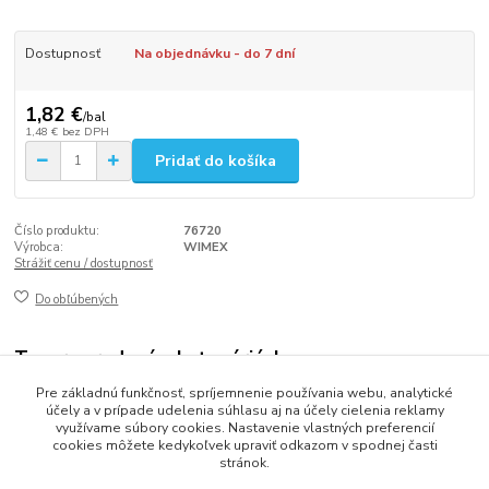
Dostupnosť
Na objednávku - do 7 dní
1,82 €
/
bal
1,48 €
bez DPH
Pridať do košíka
Číslo produktu:
76720
Výrobca:
WIMEX
Strážiť cenu / dostupnosť
Do obľúbených
Tovar zaradený v kategóriách
Pre základnú funkčnosť, spríjemnenie používania webu, analytické
Papierové poháriky a viečka
účely a v prípade udelenia súhlasu aj na účely cielenia reklamy
využívame súbory cookies. Nastavenie vlastných preferencií
cookies môžete kedykoľvek upraviť odkazom v spodnej časti
stránok.