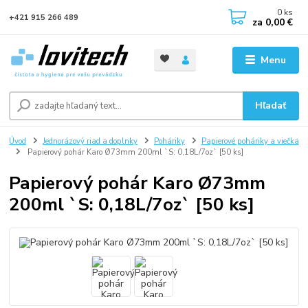
0
ks
+421 915 266 489
za
0,00 €
Menu
Hľadať
Úvod
Jednorázový riad a doplnky
Poháriky
Papierové poháriky a viečka
Papierový pohár Karo Ø73mm 200ml `S: 0,18L/7oz` [50 ks]
Papierový pohár Karo Ø73mm
200ml `S: 0,18L/7oz` [50 ks]