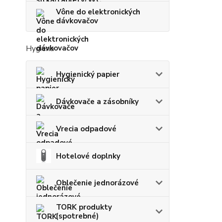
Vône do elektronických
dávkovačov
Hygiena
Hygienický papier
Dávkovače a zásobníky
Vrecia odpadové
Hotelové doplnky
Oblečenie jednorázové
TORK produkty
(spotrebné)