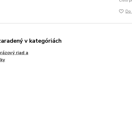
Číslo p
Do 
zaradený v kategóriách
rázový riad a
nky