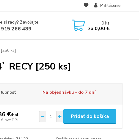
Prihlásenie
e si rady? Zavolajte.
0
ks
za
0,00 €
 915 266 489
 [250 ks]
.4` RECY [250 ks]
tupnosť
Na objednávku - do 7 dní
36 €
/
bal
Pridať do košíka
 €
bez DPH