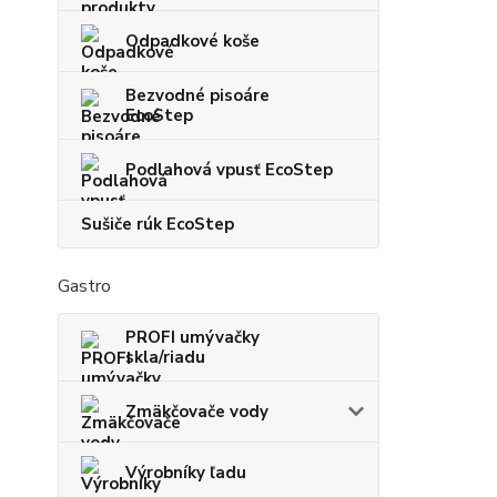
Odpadkové koše
Bezvodné pisoáre
EcoStep
Podlahová vpusť EcoStep
Sušiče rúk EcoStep
Gastro
PROFI umývačky
skla/riadu
Zmäkčovače vody
Výrobníky ľadu