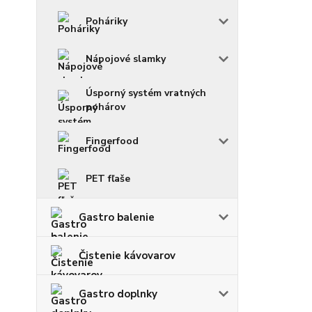
Poháriky
Nápojové slamky
Úsporný systém vratných
pohárov
Fingerfood
PET fľaše
Gastro balenie
Čistenie kávovarov
Gastro doplnky