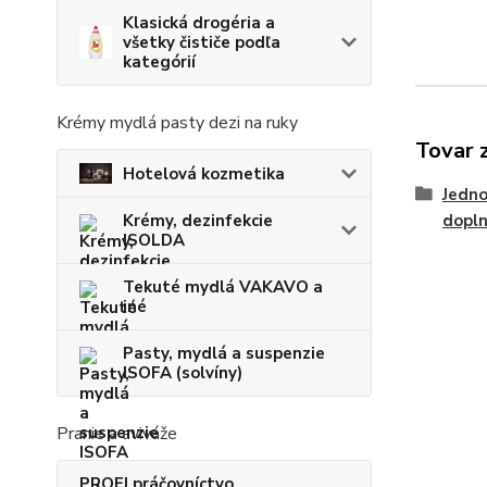
Klasická drogéria a
všetky čističe podľa
kategórií
Krémy mydlá pasty dezi na ruky
Tovar 
Hotelová kozmetika
Jedno
dopl
Krémy, dezinfekcie
ISOLDA
Tekuté mydlá VAKAVO a
iné
Pasty, mydlá a suspenzie
ISOFA (solvíny)
Pranie a aviváže
PROFI práčovníctvo