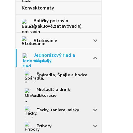
Konvektomaty
Baličky potravín
(vákuové,zatavovacie)
Stolovanie
Jednorázový riad a
doplnky
Špáradlá, Špajle a bodce
Miešadlá a drink
dekorácie
Tácky, taniere, misky
Príbory