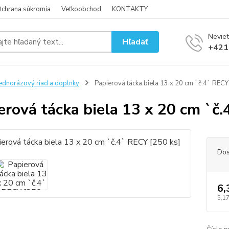
chrana súkromia
Veľkoobchod
KONTAKTY
Neviet
Hľadať
+421
ednorázový riad a doplnky
Papierová tácka biela 13 x 20 cm `č.4` RECY
erová tácka biela 13 x 20 cm `č
Dos
6,
5,17