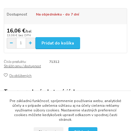
Dostupnosť
Na objednávku - do 7 dní
16,06 €
/
bal
13,06 €
bez DPH
Pridať do košíka
Číslo produktu:
71312
Strážiť cenu / dostupnosť
Do obľúbených
Tovar zaradený v kategóriách
Pre základnú funkčnosť, spríjemnenie používania webu, analytické
Jednorázový riad a doplnky
účely a v prípade udelenia súhlasu aj na účely cielenia reklamy
využívame súbory cookies. Nastavenie vlastných preferencií
cookies môžete kedykoľvek upraviť odkazom v spodnej časti
stránok.
2013 - 2025 LOVITECH, s.r.o. - Už 12 rokov s Vami...