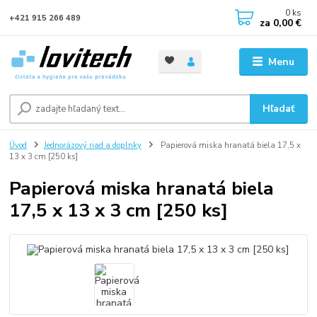
0
ks
+421 915 266 489
za
0,00 €
Menu
Hľadať
Úvod
Jednorázový riad a doplnky
Papierová miska hranatá biela 17,5 x
13 x 3 cm [250 ks]
Papierová miska hranatá biela
17,5 x 13 x 3 cm [250 ks]