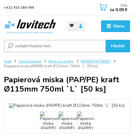
0
ks
+421 915 266 489
za
0,00 €
Menu
Hľadať
Úvod
Gastro balenie
Misky a vaničky
PAPIEROVÉ MISKY
Papierová miska (PAP/PE) kraft Ø115mm 750ml `L` [50 ks]
Papierová miska (PAP/PE) kraft
Ø115mm 750ml `L` [50 ks]