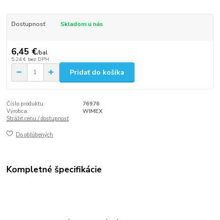
Dostupnosť
Skladom u nás
6,45 €
/
bal
5,24 €
bez DPH
Pridať do košíka
Číslo produktu:
76976
Výrobca:
WIMEX
Strážiť cenu / dostupnosť
Do obľúbených
Kompletné špecifikácie