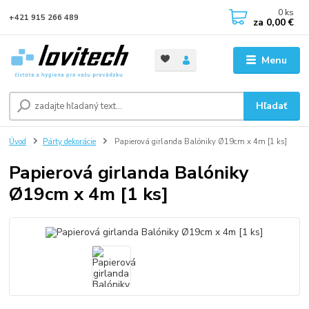
0
ks
+421 915 266 489
za
0,00 €
Menu
Hľadať
Úvod
Párty dekorácie
Papierová girlanda Balóniky Ø19cm x 4m [1 ks]
Papierová girlanda Balóniky
Ø19cm x 4m [1 ks]