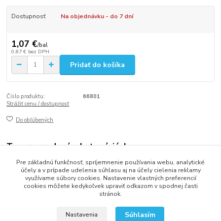
Dostupnosť
Na objednávku - do 7 dní
1,07 €
/
bal
0,87 €
bez DPH
Pridať do košíka
Číslo produktu:
66801
Strážiť cenu / dostupnosť
Do obľúbených
Tovar zaradený v kategóriách
Pre základnú funkčnosť, spríjemnenie používania webu, analytické
Párty dekorácie
účely a v prípade udelenia súhlasu aj na účely cielenia reklamy
využívame súbory cookies. Nastavenie vlastných preferencií
cookies môžete kedykoľvek upraviť odkazom v spodnej časti
stránok.
2013 - 2025 LOVITECH, s.r.o. - Už 12 rokov s Vami...
Súhlasím
Nastavenia