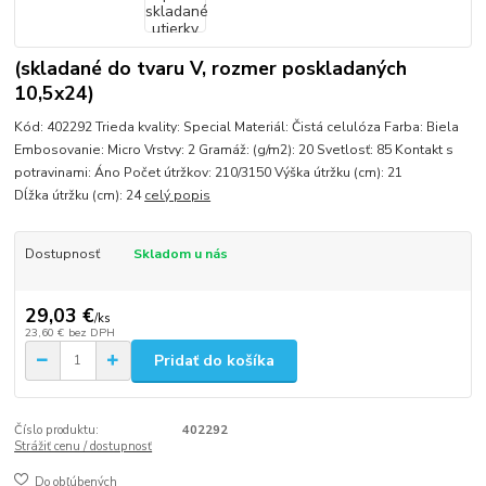
(skladané do tvaru V, rozmer poskladaných
10,5x24)
Kód: 402292 Trieda kvality: Special Materiál: Čistá celulóza Farba: Biela
Embosovanie: Micro Vrstvy: 2 Gramáž: (g/m2): 20 Svetlosť: 85 Kontakt s
potravinami: Áno Počet útržkov: 210/3150 Výška útržku (cm): 21
Dĺžka útržku (cm): 24
celý popis
Dostupnosť
Skladom u nás
29,03 €
/
ks
23,60 €
bez DPH
Pridať do košíka
Číslo produktu:
402292
Strážiť cenu / dostupnosť
Do obľúbených