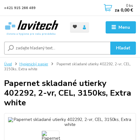
0
ks
+421 915 266 489
za
0,00 €
Menu
Hľadať
Úvod
Hygienický papier
Papernet skladané utierky 402292, 2-vr, CEL,
3150ks, Extra white
Papernet skladané utierky
402292, 2-vr, CEL, 3150ks, Extra
white