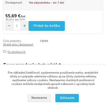
Dostupnosť
Na objednávku - do 7 dní
55,69 €
/
bal
45,28 €
bez DPH
Pridať do košíka
Číslo produktu:
72500
Strážiť cenu / dostupnosť
Do obľúbených
Tovar zaradený v kategóriách
Pre základnú funkčnosť, spríjemnenie používania webu, analytické
VRECKÁ
účely a v prípade udelenia súhlasu aj na účely cielenia reklamy
využívame súbory cookies. Nastavenie vlastných preferencií
cookies môžete kedykoľvek upraviť odkazom v spodnej časti
stránok.
2013 - 2025 LOVITECH, s.r.o. - Už 12 rokov s Vami...
Súhlasím
Nastavenia