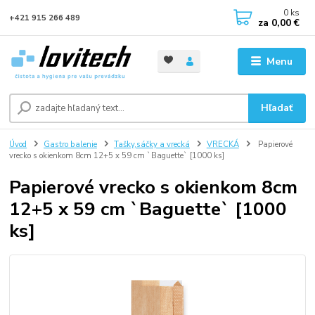
0
ks
+421 915 266 489
za
0,00 €
Menu
Hľadať
Úvod
Gastro balenie
Tašky,sáčky a vrecká
VRECKÁ
Papierové
vrecko s okienkom 8cm 12+5 x 59 cm `Baguette` [1000 ks]
Papierové vrecko s okienkom 8cm
12+5 x 59 cm `Baguette` [1000
ks]