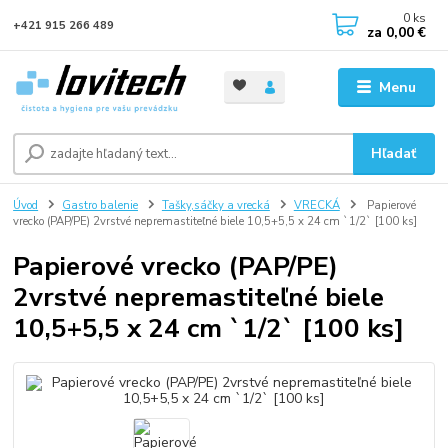
0
ks
+421 915 266 489
za
0,00 €
Menu
Hľadať
Úvod
Gastro balenie
Tašky,sáčky a vrecká
VRECKÁ
Papierové
vrecko (PAP/PE) 2vrstvé nepremastiteľné biele 10,5+5,5 x 24 cm `1/2` [100 ks]
Papierové vrecko (PAP/PE)
2vrstvé nepremastiteľné biele
10,5+5,5 x 24 cm `1/2` [100 ks]