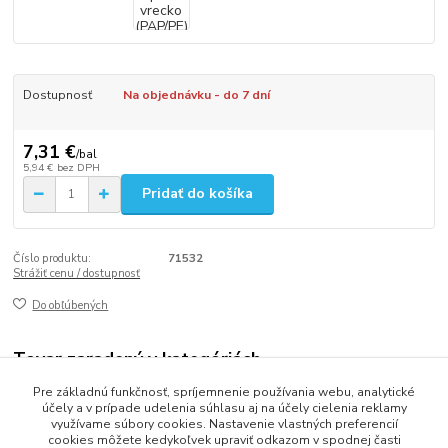
Dostupnosť
Na objednávku - do 7 dní
7,31 €
/
bal
5,94 €
bez DPH
Pridať do košíka
Číslo produktu:
71532
Strážiť cenu / dostupnosť
Do obľúbených
Tovar zaradený v kategóriách
Pre základnú funkčnosť, spríjemnenie používania webu, analytické
VRECKÁ
účely a v prípade udelenia súhlasu aj na účely cielenia reklamy
využívame súbory cookies. Nastavenie vlastných preferencií
cookies môžete kedykoľvek upraviť odkazom v spodnej časti