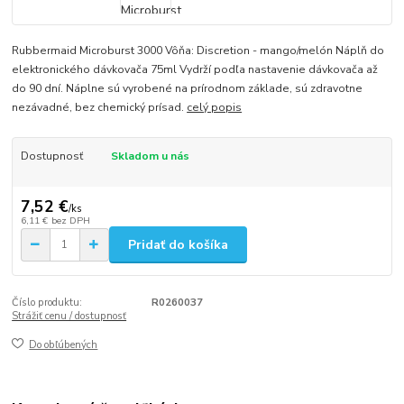
Rubbermaid Microburst 3000 Vôňa: Discretion - mango/melón Náplň do
elektronického dávkovača 75ml Vydrží podľa nastavenie dávkovača až
do 90 dní. Náplne sú vyrobené na prírodnom základe, sú zdravotne
nezávadné, bez chemický prísad.
celý popis
Dostupnosť
Skladom u nás
7,52 €
/
ks
6,11 €
bez DPH
Pridať do košíka
Číslo produktu:
R0260037
Strážiť cenu / dostupnosť
Do obľúbených