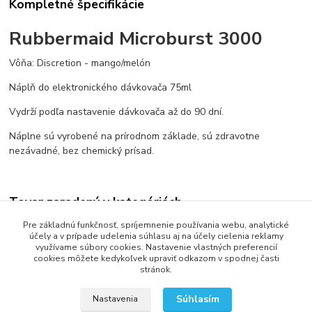
Kompletné špecifikácie
Rubbermaid Microburst 3000
Vôňa: Discretion - mango/melón
Náplň do elektronického dávkovača 75ml
Vydrží podľa nastavenie dávkovača až do 90 dní.
Náplne sú vyrobené na prírodnom základe, sú zdravotne
nezávadné, bez chemický prísad.
Tovar zaradený v kategóriách
Pre základnú funkčnosť, spríjemnenie používania webu, analytické
Vône do elektronických dávkovačov
účely a v prípade udelenia súhlasu aj na účely cielenia reklamy
využívame súbory cookies. Nastavenie vlastných preferencií
cookies môžete kedykoľvek upraviť odkazom v spodnej časti
stránok.
2013 - 2025 LOVITECH, s.r.o. - Už 12 rokov s Vami...
Súhlasím
Nastavenia